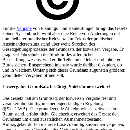
Für die
Vergabe
von Planungs- und Bauleistungen bringt das Gesetz
keinen Systembruch, wohl aber eine Reihe von Änderungen mit
unmittelbarer praktischer Relevanz. Im Fokus der politischen
Auseinandersetzung stand über weite Strecken des
Gesetzgebungsprozesses der Grundsatz der losweisen Vergabe. Er
prägt seit Jahrzehnten die Struktur des öffentlichen
Beschaffungswesens, weil er die Teilnahme kleiner und mittlerer
Büros sichert. Entsprechend intensiv wurde darüber diskutiert, ob
und in welchem Umfang sich dieser Grundsatz zugunsten größerer,
gebündelter Vergaben öffnen soll.
Losvergabe: Grundsatz bestätigt, Spielräume erweitert
Das Gesetz hält am Grundsatz der losweisen Vergabe fest und
verankert ihn künftig in einer eigenständigen Regelung
(§ 97a GWB). Eine grundlegende Abkehr, wie sie zeitweise im
Raum stand, erfolgt nicht. Gleichzeitig erweitert das Gesetz den
Grundsatz um einen zusätzlichen Ausnahmetatbestand.
Auftraggeber dürfen mehrere Lose zukünftig zusammen vergeben,
wenn es sich um Vorhaben der Verkehrsinfrastruktur oder um