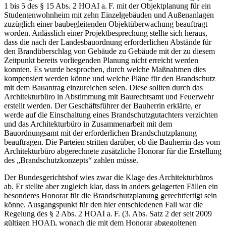
1 bis 5 des § 15 Abs. 2 HOAI a. F. mit der Objektplanung für ein
Studentenwohnheim mit zehn Einzelgebäuden und Außenanlagen
zuzüglich einer baubegleitenden Objektüberwachung beauftragt
worden. Anlässlich einer Projektbesprechung stellte sich heraus,
dass die nach der Landesbauordnung erforderlichen Abstände für
den Brandüberschlag von Gebäude zu Gebäude mit der zu diesem
Zeitpunkt bereits vorliegenden Planung nicht erreicht werden
konnten. Es wurde besprochen, durch welche Maßnahmen dies
kompensiert werden könne und welche Pläne für den Brandschutz
mit dem Bauantrag einzureichen seien. Diese sollten durch das
Architekturbüro in Abstimmung mit Baurechtsamt und Feuerwehr
erstellt werden. Der Geschäftsführer der Bauherrin erklärte, er
werde auf die Einschaltung eines Brandschutzgutachters verzichten
und das Architekturbüro in Zusammenarbeit mit dem
Bauordnungsamt mit der erforderlichen Brandschutzplanung
beauftragen. Die Parteien stritten darüber, ob die Bauherrin das vom
Architekturbüro abgerechnete zusätzliche Honorar für die Erstellung
des „Brandschutzkonzepts“ zahlen müsse.
Der Bundesgerichtshof wies zwar die Klage des Architekturbüros
ab. Er stellte aber zugleich klar, dass in anders gelagerten Fällen ein
besonderes Honorar für die Brandschutzplanung gerechtfertigt sein
könne. Ausgangspunkt für den hier entschiedenen Fall war die
Regelung des § 2 Abs. 2 HOAI a. F. (3. Abs. Satz 2 der seit 2009
gültigen HOAI), wonach die mit dem Honorar abgegoltenen