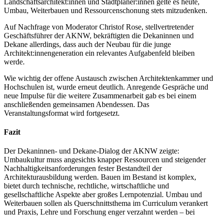
Landschaftsarchitekt:innen und Stadtplaner:innen gelte es heute,
Umbau, Weiterbauen und Ressourcenschonung stets mitzudenken.
Auf Nachfrage von Moderator Christof Rose, stellvertretender
Geschäftsführer der AKNW, bekräftigten die Dekaninnen und
Dekane allerdings, dass auch der Neubau für die junge
Architekt:innengeneration ein relevantes Aufgabenfeld bleiben
werde.
Wie wichtig der offene Austausch zwischen Architektenkammer und
Hochschulen ist, wurde erneut deutlich. Anregende Gespräche und
neue Impulse für die weitere Zusammenarbeit gab es bei einem
anschließenden gemeinsamen Abendessen. Das
Veranstaltungsformat wird fortgesetzt.
Fazit
Der Dekaninnen- und Dekane-Dialog der AKNW zeigte:
Umbaukultur muss angesichts knapper Ressourcen und steigender
Nachhaltigkeitsanforderungen fester Bestandteil der
Architekturausbildung werden. Bauen im Bestand ist komplex,
bietet durch technische, rechtliche, wirtschaftliche und
gesellschaftliche Aspekte aber großes Lernpotenzial. Umbau und
Weiterbauen sollen als Querschnittsthema im Curriculum verankert
und Praxis, Lehre und Forschung enger verzahnt werden – bei