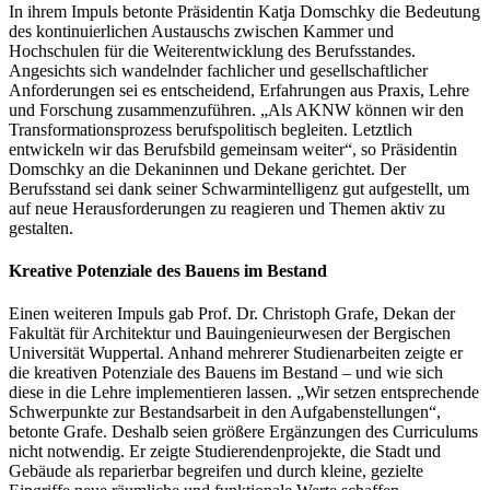
In ihrem Impuls betonte Präsidentin Katja Domschky die Bedeutung
des kontinuierlichen Austauschs zwischen Kammer und
Hochschulen für die Weiterentwicklung des Berufsstandes.
Angesichts sich wandelnder fachlicher und gesellschaftlicher
Anforderungen sei es entscheidend, Erfahrungen aus Praxis, Lehre
und Forschung zusammenzuführen. „Als AKNW können wir den
Transformationsprozess berufspolitisch begleiten. Letztlich
entwickeln wir das Berufsbild gemeinsam weiter“, so Präsidentin
Domschky an die Dekaninnen und Dekane gerichtet. Der
Berufsstand sei dank seiner Schwarmintelligenz gut aufgestellt, um
auf neue Herausforderungen zu reagieren und Themen aktiv zu
gestalten.
Kreative Potenziale des Bauens im Bestand
Einen weiteren Impuls gab Prof. Dr. Christoph Grafe, Dekan der
Fakultät für Architektur und Bauingenieurwesen der Bergischen
Universität Wuppertal. Anhand mehrerer Studienarbeiten zeigte er
die kreativen Potenziale des Bauens im Bestand – und wie sich
diese in die Lehre implementieren lassen. „Wir setzen entsprechende
Schwerpunkte zur Bestandsarbeit in den Aufgabenstellungen“,
betonte Grafe. Deshalb seien größere Ergänzungen des Curriculums
nicht notwendig. Er zeigte Studierendenprojekte, die Stadt und
Gebäude als reparierbar begreifen und durch kleine, gezielte