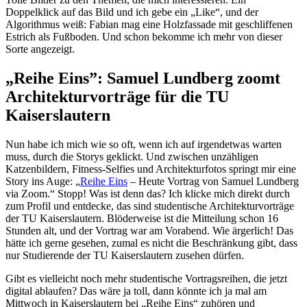
Doppelklick auf das Bild und ich gebe ein „Like“, und der
Algorithmus weiß: Fabian mag eine Holzfassade mit geschliffenen
Estrich als Fußboden. Und schon bekomme ich mehr von dieser
Sorte angezeigt.
„Reihe Eins”: Samuel Lundberg zoomt
Architekturvorträge für die TU
Kaiserslautern
Nun habe ich mich wie so oft, wenn ich auf irgendetwas warten
muss, durch die Storys geklickt. Und zwischen unzähligen
Katzenbildern, Fitness-Selfies und Architekturfotos springt mir eine
Story ins Auge: „
Reihe Eins
– Heute Vortrag von Samuel Lundberg
via Zoom.“ Stopp! Was ist denn das? Ich klicke mich direkt durch
zum Profil und entdecke, das sind studentische Architekturvorträge
der TU Kaiserslautern. Blöderweise ist die Mitteilung schon 16
Stunden alt, und der Vortrag war am Vorabend. Wie ärgerlich! Das
hätte ich gerne gesehen, zumal es nicht die Beschränkung gibt, dass
nur Studierende der TU Kaiserslautern zusehen dürfen.
Gibt es vielleicht noch mehr studentische Vortragsreihen, die jetzt
digital ablaufen? Das wäre ja toll, dann könnte ich ja mal am
Mittwoch in Kaiserslautern bei „Reihe Eins“ zuhören und