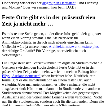
Donnerstag wieder bei der
arsgroup in Darmstadt
. Und Dienstag
und Montag? Oder wir sammeln hier beim DAB?
Feste Orte gibt es in der präsenzfreien
Zeit ja nicht mehr …
Es müsste eine Stelle geben, an der diese Infos gebündelt gibt, wer
wann einen Vortrag streamt. Eine Art Netzwerk für
Architekturvorträge, in die ich mich abends einschalten kann.
Vielleicht wäre ja unsere neues
Architekturnetzwerk nexture plus
der richtige Ort dafür? Für Vorträge, oder vielleicht auch
Vorlesungen?
Die Frage stellt sich: Verschwimmen im digitalen Studium nicht die
Grenzen zwischen den Hochschulen? Feste Orte gibt es in der
präsenzfreien Zeit ja nicht mehr, wie ich in meinen Beitrag über
Ellys „Auslandssemester“
schon berichtet habe. Natürlich, rein
formal gibt es die Immatrikulation an einem festen Ort, auch
weiterhin. Aber mal angenommen, es gäbe Seminare, die nicht
ausgelastet sind: Könnte man dann nicht Studierende von anderen
Studienorten dazunehmen? Der Möglichkeiten des gegenseitigen
Austauschs und des voneinander Lernens wären verlockend. Nicht
nur für die Studierenden, sondern auch für die Lehrenden. Denn alle
sind ja – zurzeit jedenfalls – nur einen Klick entfernt …