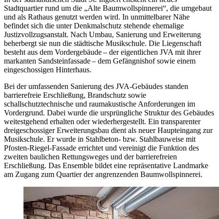
Stadtquartier rund um die „Alte Baumwollspinnerei“, die umgebaut
und als Rathaus genutzt werden wird. In unmittelbarer Nähe
befindet sich die unter Denkmalschutz stehende ehemalige
Justizvollzugsanstalt. Nach Umbau, Sanierung und Erweiterung
beherbergt sie nun die städtische Musikschule. Die Liegenschaft
besteht aus dem Vordergebäude – der eigentlichen JVA mit ihrer
markanten Sandsteinfassade – dem Gefängnishof sowie einem
eingeschossigen Hinterhaus.
Bei der umfassenden Sanierung des JVA-Gebäudes standen
barrierefreie Erschließung, Brandschutz sowie
schallschutztechnische und raumakustische Anforderungen im
Vordergrund. Dabei wurde die ursprüngliche Struktur des Gebäudes
weitestgehend erhalten oder wiederhergestellt. Ein transparenter
dreigeschossiger Erweiterungsbau dient als neuer Haupteingang zur
Musikschule. Er wurde in Stahlbeton- bzw. Stahlbauweise mit
Pfosten-Riegel-Fassade errichtet und vereinigt die Funktion des
zweiten baulichen Rettungsweges und der barrierefreien
Erschließung. Das Ensemble bildet eine repräsentative Landmarke
am Zugang zum Quartier der angrenzenden Baumwollspinnerei.