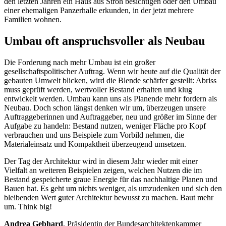
den letzten Jahren ein Haus aus Stroh besichtigen oder den Umbau
einer ehemaligen Panzerhalle erkunden, in der jetzt mehrere
Familien wohnen.
Umbau oft anspruchsvoller als Neubau
Die Forderung nach mehr Umbau ist ein großer
gesellschaftspolitischer Auftrag. Wenn wir heute auf die Qualität der
gebauten Umwelt blicken, wird die Blende schärfer gestellt: Abriss
muss geprüft werden, wertvoller Bestand erhalten und klug
entwickelt werden. Umbau kann uns als Planende mehr fordern als
Neubau. Doch schon längst denken wir um, überzeugen unsere
Auftraggeberinnen und Auftraggeber, neu und größer im Sinne der
Aufgabe zu handeln: Bestand nutzen, weniger Fläche pro Kopf
verbrauchen und uns Beispiele zum Vorbild nehmen, die
Materialeinsatz und Kompaktheit überzeugend umsetzen.
Der Tag der Architektur wird in diesem Jahr wieder mit einer
Vielfalt an weiteren Beispielen zeigen, welchen Nutzen die im
Bestand gespeicherte graue Energie für das nachhaltige Planen und
Bauen hat. Es geht um nichts weniger, als umzudenken und sich den
bleibenden Wert guter Architektur bewusst zu machen. Baut mehr
um. Think big!
Andrea Gebhard
, Präsidentin der Bundesarchitektenkammer