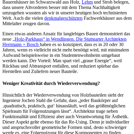
Bauernhäuser im Schwarzwald aus Holz,
Lehm
und Stroh belegen,
dass unsere Altvorderen besser mit dem Thema Nachhaltigkeit
umzugehen wussten als wir in unserer heutigen hoch technisierten
Welt. Auch die vielen
denkmalgeschützten
Fachwerkhäuser aus dem
Mittelalter zeugen davon.
Einen etwas anderen Ansatz für langlebiges Bauen demonstriert das
neue
„Holz-Parkhaus“ in Wendlingen. Die Stuttgarter Architekten
Herrmann + Bosch
haben es so konzipiert, dass es in 20 oder 30
Jahren, wenn es vielleicht nicht mehr benötigt wird, mit minimalem
Aufwand beispielsweise in ein Studentenwohnheim umgebaut
werden kann. Der Vorteil: Man spart viel „graue Energie“, weil
Rückbau und Abtransport entfallen, und reduziert spürbar das
Herstellen und Zuliefern neuer Bauteile.
Weniger Kreativität durch Wiederverwendung?
Hinsichtlich der Wiederverwendung von Holzbauteilen sieht der
Ingenieur Jochen Stahl die Gefahr, dass „jeder Baukörper auf
‚quadratisch, praktisch, gut‘ hinausläuft, weil das größtmöglichen
Spielraum für Folgenutzungen lässt“. Architektur trage neben
Funktionalität und Effizienz aber auch Verantwortung für Ästhetik.
Dieser Aspekt gelte ebenso für das Re-Using. Denn je individueller
und anspruchsvoller geometrische Formen sind, desto schwieriger
werde es, eine Folgenutzung für diese Komponenten zu finden.