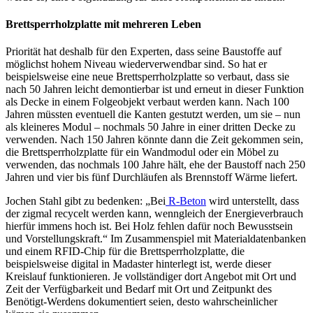
Brettsperrholzplatte mit mehreren Leben
Priorität hat deshalb für den Experten, dass seine Baustoffe auf
möglichst hohem Niveau wiederverwendbar sind. So hat er
beispielsweise eine neue Brettsperrholzplatte so verbaut, dass sie
nach 50 Jahren leicht demontierbar ist und erneut in dieser Funktion
als Decke in einem Folgeobjekt verbaut werden kann. Nach 100
Jahren müssten eventuell die Kanten gestutzt werden, um sie – nun
als kleineres Modul – nochmals 50 Jahre in einer dritten Decke zu
verwenden. Nach 150 Jahren könnte dann die Zeit gekommen sein,
die Brettsperrholzplatte für ein Wandmodul oder ein Möbel zu
verwenden, das nochmals 100 Jahre hält, ehe der Baustoff nach 250
Jahren und vier bis fünf Durchläufen als Brennstoff Wärme liefert.
Jochen Stahl gibt zu bedenken: „Bei
R-Beton
wird unterstellt, dass
der zigmal recycelt werden kann, wenngleich der Energieverbrauch
hierfür immens hoch ist. Bei Holz fehlen dafür noch Bewusstsein
und Vorstellungskraft.“ Im Zusammenspiel mit Materialdatenbanken
und einem RFID-Chip für die Brettsperrholzplatte, die
beispielsweise digital in Madaster hinterlegt ist, werde dieser
Kreislauf funktionieren. Je vollständiger dort Angebot mit Ort und
Zeit der Verfügbarkeit und Bedarf mit Ort und Zeitpunkt des
Benötigt-Werdens dokumentiert seien, desto wahrscheinlicher