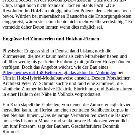
Chip, längst noch nicht Standard. Jochen Stahls Fazit: „Die
Revolution im Holzbau mit gigantischen Potenzialen steht uns noch
bevor. Würden bei mineralischen Baustoffen die Entsorgungskosten
eingepreist, wären sie schon heute nicht mehr wettbewerbsfähig.“ Er
vermeide daher Beton immer, wenn dies möglich sei.
Engpässe bei Zimmereien und Holzbau-Firmen
Physischer Engpass sind in Deutschland bislang noch die
Zimmereien, die meist kaum mehr als zehn Mitarbeiter haben und
oft über wenig bis gar keine Erfahrung mit größeren Holzgebäuden
verfügen. Doch das Angebot wächst, wie der Bau eines
Pflegeheimes mit 158 Betten zeigt, das aktuell in Vöhringen
bei
Ulm in Holz-Hybrid-Modulbauweise entsteht. Dessen Pforzheimer
Architekt Peter W. Schmidt suchte und fand eine Zimmerei, die
sämtliche Zimmer inklusive Elektrik, Einrichtung und Badarmaturen
in einer Halle in der Nähe in Vollholz vorproduziert.
Ein Kran stapelt die Einheiten, von denen die Zimmerei täglich vier
herstellen kann, im Herbst um einen zentralen Stahlbetonkorpus in
den Neubau hinein. „Das neuartige Verfahren reduziert die Bauzeit
um sechs bis neun Monate und senkt unsere Baukosten vermutlich
um fünf Prozent“, sagt der Bauherr, Geschäftsführer Dominik
Rommel.