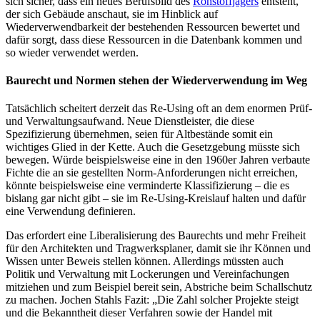
sich sicher, dass ein neues Berufsbild des
Rohstoffjägers
entsteht,
der sich Gebäude anschaut, sie im Hinblick auf
Wiederverwendbarkeit der bestehenden Ressourcen bewertet und
dafür sorgt, dass diese Ressourcen in die Datenbank kommen und
so wieder verwendet werden.
Baurecht und Normen stehen der Wiederverwendung im Weg
Tatsächlich scheitert derzeit das Re-Using oft an dem enormen Prüf-
und Verwaltungsaufwand. Neue Dienstleister, die diese
Spezifizierung übernehmen, seien für Altbestände somit ein
wichtiges Glied in der Kette. Auch die Gesetzgebung müsste sich
bewegen. Würde beispielsweise eine in den 1960er Jahren verbaute
Fichte die an sie gestellten Norm-Anforderungen nicht erreichen,
könnte beispielsweise eine verminderte Klassifizierung – die es
bislang gar nicht gibt – sie im Re-Using-Kreislauf halten und dafür
eine Verwendung definieren.
Das erfordert eine Liberalisierung des Baurechts und mehr Freiheit
für den Architekten und Tragwerksplaner, damit sie ihr Können und
Wissen unter Beweis stellen können. Allerdings müssten auch
Politik und Verwaltung mit Lockerungen und Vereinfachungen
mitziehen und zum Beispiel bereit sein, Abstriche beim Schallschutz
zu machen. Jochen Stahls Fazit: „Die Zahl solcher Projekte steigt
und die Bekanntheit dieser Verfahren sowie der Handel mit