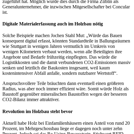
zugeführt hat. Möglich wurde dies durch die Firma Züblin als
Generalunternehmer, die inzwischen Mitgesellschafter bei Concular
ist.
Digitale Materialerfassung auch im Holzbau nötig
Solche Beispiele machen Jochen Stahl Mut: „Würde das Bauen
konsequent digital erfasst, könnten Standardteile in Ballungsräumen
wie Stuttgart in wenigen Jahren vermutlich im Umkreis von
wenigen Kilometern verbaut werden, wenn alle Beteiligten ihre
Angebote und Bedarfe frühzeitig einpflegten. Das würde die
Logistikkosten und die damit verbundenen CO2-Emissionen massiv
senken und letztlich die Baukosten insgesamt, weil kaum
kostenintensiver Abfall anfalle, sondern nutzbarer Wertstoff“.
Anspruchsvollere Teile bräuchten dann eventuell einen größeren
Radius, was aber noch immer effizient wäre. Somit würde Holz als
Baustoff gegenüber mineralischen Baustoffen wegen der besseren
CO2-Bilanz immer attraktiver.
Revolution im Holzbau steht bevor
Aktuell habe Holz bei Einfamilienhäusern einen Anteil von rund 20
Prozent, im Mehrgeschossbau liege er dagegen noch unter zehn
Prozent. Jedoch sei das Re-Using-Bewusstsein, Stichwort RFID-