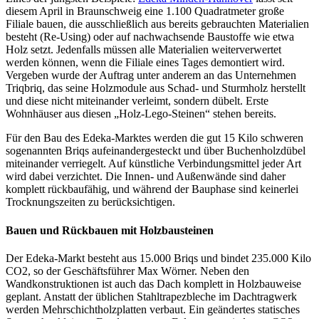
diesem April in Braunschweig eine 1.100 Quadratmeter große
Filiale bauen, die ausschließlich aus bereits gebrauchten Materialien
besteht (Re-Using) oder auf nachwachsende Baustoffe wie etwa
Holz setzt. Jedenfalls müssen alle Materialien weiterverwertet
werden können, wenn die Filiale eines Tages demontiert wird.
Vergeben wurde der Auftrag unter anderem an das Unternehmen
Triqbriq, das seine Holzmodule aus Schad- und Sturmholz herstellt
und diese nicht miteinander verleimt, sondern dübelt. Erste
Wohnhäuser aus diesen „Holz-Lego-Steinen“ stehen bereits.
Für den Bau des Edeka-Marktes werden die gut 15 Kilo schweren
sogenannten Briqs aufeinandergesteckt und über Buchenholzdübel
miteinander verriegelt. Auf künstliche Verbindungsmittel jeder Art
wird dabei verzichtet. Die Innen- und Außenwände sind daher
komplett rückbaufähig, und während der Bauphase sind keinerlei
Trocknungszeiten zu berücksichtigen.
Bauen und Rückbauen mit Holzbausteinen
Der Edeka-Markt besteht aus 15.000 Briqs und bindet 235.000 Kilo
CO2, so der Geschäftsführer Max Wörner. Neben den
Wandkonstruktionen ist auch das Dach komplett in Holzbauweise
geplant. Anstatt der üblichen Stahltrapezbleche im Dachtragwerk
werden Mehrschichtholzplatten verbaut. Ein geändertes statisches