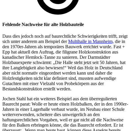
Fehlende Nachweise für alte Holzbauteile
Dass dies jedoch noch auf baurechtliche Schwierigkeiten trifft, zeigt
sich unter anderem am Beispiel der
Multihalle in Mannheim,
die in
den 1970er-Jahren als temporäres Bauwerk errichtet wurde. Fast +
Epp hat aktuell den Auftrag, die filigrane Holzkonstruktion aus
kanadischer Hemlock-Tanne zu sanieren. Der Darmstädter
Holzbauexperte schwärmt: „Die Halle steht jetzt seit 50 Jahren, hat
ihre Langlebigkeit also bewiesen!“ Weil das Holz in Deutschland
aber nicht normativ eingeordnet werden kann und daher die
Holzfestigkeiten nicht klar definiert sind, mussten aufwendige
Gutachten mit einer Vielzahl von Probekörpern aus der
Bestandskonstruktion erstellt werden.
Jochen Stahl hat ein weiteres Beispiel aus dem überregulierten
Baurecht parat: Wolle er heute einen Holzbalken, der in den 1990er-
Jahren in einer Lagerhalle verbaut wurde, im Neubau einer Schule
weiterverwenden, scheitere dies unweigerlich an den
haftungsrechtlichen Vorgaben, weil er gar nicht all die Nachweise
für den Balken erbringen könne, die das Baurecht erfordert. Er ist
überzeugt: „Wenn man heute baut, können diese Aspekte bereits