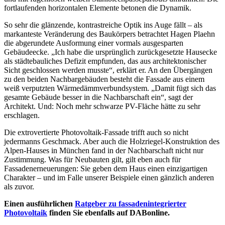
fortlaufenden horizontalen Elemente betonen die Dynamik.
So sehr die glänzende, kontrastreiche Optik ins Auge fällt – als
markanteste Veränderung des Baukörpers betrachtet Hagen Plaehn
die abgerundete Ausformung einer vormals ausgesparten
Gebäudeecke. „Ich habe die ursprünglich zurückgesetzte Hausecke
als städtebauliches Defizit empfunden, das aus architektonischer
Sicht geschlossen werden musste“, erklärt er. An den Übergängen
zu den beiden Nachbargebäuden besteht die Fassade aus einem
weiß verputzten Wärmedämmverbundsystem. „Damit fügt sich das
gesamte Gebäude besser in die Nachbarschaft ein“, sagt der
Architekt. Und: Noch mehr schwarze PV-Fläche hätte zu sehr
erschlagen.
Die extrovertierte Photovoltaik-Fassade trifft auch so nicht
jedermanns Geschmack. Aber auch die Holzriegel-Konstruktion des
Alpen-Hauses in München fand in der Nachbarschaft nicht nur
Zustimmung. Was für Neubauten gilt, gilt eben auch für
Fassadenerneuerungen: Sie geben dem Haus einen einzigartigen
Charakter – und im Falle unserer Beispiele einen gänzlich anderen
als zuvor.
Einen ausführlichen
Ratgeber zu fassadenintegrierter
Photovoltaik
finden Sie ebenfalls auf DABonline.