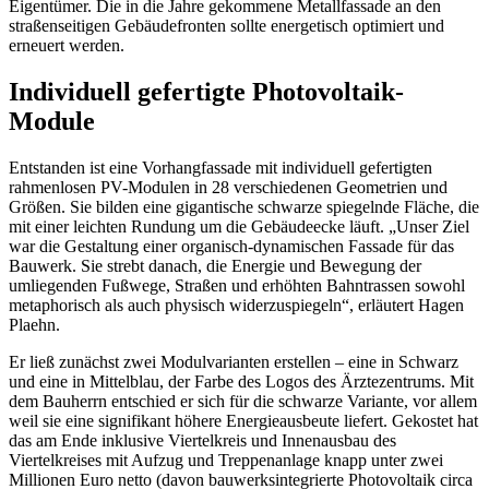
Eigentümer. Die in die Jahre gekommene Metallfassade an den
straßenseitigen Gebäudefronten sollte energetisch optimiert und
erneuert werden.
Individuell gefertigte Photovoltaik-
Module
Entstanden ist eine Vorhangfassade mit individuell gefertigten
rahmenlosen PV-Modulen in 28 verschiedenen Geometrien und
Größen. Sie bilden eine gigantische schwarze spiegelnde Fläche, die
mit einer leichten Rundung um die Gebäudeecke läuft. „Unser Ziel
war die Gestaltung einer organisch-dynamischen Fassade für das
Bauwerk. Sie strebt danach, die Energie und Bewegung der
umliegenden Fußwege, Straßen und erhöhten Bahntrassen sowohl
metaphorisch als auch physisch widerzuspiegeln“, erläutert Hagen
Plaehn.
Er ließ zunächst zwei Modulvarianten erstellen – eine in Schwarz
und eine in Mittelblau, der Farbe des Logos des Ärztezentrums. Mit
dem Bauherrn entschied er sich für die schwarze Variante, vor allem
weil sie eine signifikant höhere Energieausbeute liefert. Gekostet hat
das am Ende inklusive Viertelkreis und Innenausbau des
Viertelkreises mit Aufzug und Treppenanlage knapp unter zwei
Millionen Euro netto (davon bauwerksintegrierte Photovoltaik circa