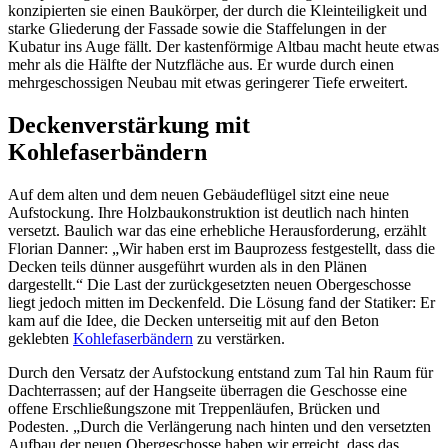
konzipierten sie einen Baukörper, der durch die Kleinteiligkeit und
starke Gliederung der Fassade sowie die Staffelungen in der
Kubatur ins Auge fällt. Der kastenförmige Altbau macht heute etwas
mehr als die Hälfte der Nutzfläche aus. Er wurde durch einen
mehrgeschossigen Neubau mit etwas geringerer Tiefe erweitert.
Deckenverstärkung mit
Kohlefaserbändern
Auf dem alten und dem neuen Gebäudeflügel sitzt eine neue
Aufstockung. Ihre Holzbaukonstruktion ist deutlich nach hinten
versetzt. Baulich war das eine erhebliche Herausforderung, erzählt
Florian Danner: „Wir haben erst im Bauprozess festgestellt, dass die
Decken teils dünner ausgeführt wurden als in den Plänen
dargestellt.“ Die Last der zurückgesetzten neuen Obergeschosse
liegt jedoch mitten im Deckenfeld. Die Lösung fand der Statiker: Er
kam auf die Idee, die Decken unterseitig mit auf den Beton
geklebten
Kohlefaserbändern
zu verstärken.
Durch den Versatz der Aufstockung entstand zum Tal hin Raum für
Dachterrassen; auf der Hangseite überragen die Geschosse eine
offene Erschließungszone mit Treppenläufen, Brücken und
Podesten. „Durch die Verlängerung nach hinten und den versetzten
Aufbau der neuen Obergeschosse haben wir erreicht, dass das