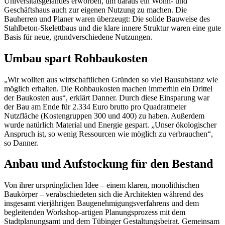
Universitätsgeländes erworben, um daraus ein Wohn- und
Geschäftshaus auch zur eigenen Nutzung zu machen. Die
Bauherren und Planer waren überzeugt: Die solide Bauweise des
Stahlbeton-Skelettbaus und die klare innere Struktur waren eine gute
Basis für neue, grundverschiedene Nutzungen.
Umbau spart Rohbaukosten
„Wir wollten aus wirtschaftlichen Gründen so viel Bausubstanz wie
möglich erhalten. Die Rohbaukosten machen immerhin ein Drittel
der Baukosten aus“, erklärt Danner. Durch diese Einsparung war
der Bau am Ende für 2.334 Euro brutto pro Quadratmeter
Nutzfläche (Kostengruppen 300 und 400) zu haben. Außerdem
wurde natürlich Material und Energie gespart. „Unser ökologischer
Anspruch ist, so wenig Ressourcen wie möglich zu verbrauchen“,
so Danner.
Anbau und Aufstockung für den Bestand
Von ihrer ursprünglichen Idee – einem klaren, monolithischen
Baukörper – verabschiedeten sich die Architekten während des
insgesamt vierjährigen Baugenehmigungsverfahrens und dem
begleitenden Workshop-artigen Planungsprozess mit dem
Stadtplanungsamt und dem Tübinger Gestaltungsbeirat. Gemeinsam