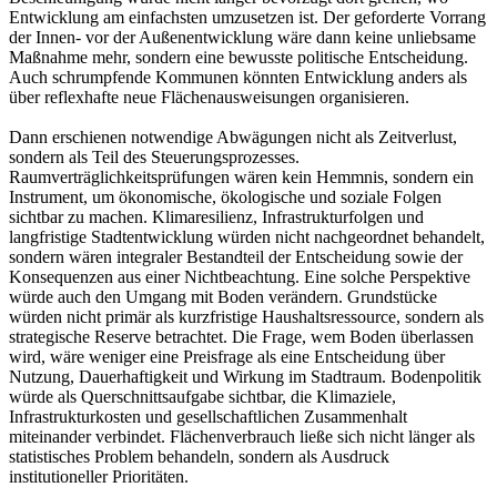
Entwicklung am einfachsten umzusetzen ist. Der geforderte Vorrang
der Innen- vor der Außenentwicklung wäre dann keine unliebsame
Maßnahme mehr, sondern eine bewusste politische Entscheidung.
Auch schrumpfende Kommunen könnten Entwicklung anders als
über reflexhafte neue Flächenausweisungen organisieren.
Dann erschienen notwendige Abwägungen nicht als Zeitverlust,
sondern als Teil des Steuerungsprozesses.
Raumverträglichkeitsprüfungen wären kein Hemmnis, sondern ein
Instrument, um ökonomische, ökologische und soziale Folgen
sichtbar zu machen. Klimaresilienz, Infrastrukturfolgen und
langfristige Stadtentwicklung würden nicht nachgeordnet behandelt,
sondern wären integraler Bestandteil der Entscheidung sowie der
Konsequenzen aus einer Nichtbeachtung. Eine solche Perspektive
würde auch den Umgang mit Boden verändern. Grundstücke
würden nicht primär als kurzfristige Haushaltsressource, sondern als
strategische Reserve betrachtet. Die Frage, wem Boden überlassen
wird, wäre weniger eine Preisfrage als eine Entscheidung über
Nutzung, Dauerhaftigkeit und Wirkung im Stadtraum. Bodenpolitik
würde als Querschnittsaufgabe sichtbar, die Klimaziele,
Infrastrukturkosten und gesellschaftlichen Zusammenhalt
miteinander verbindet. Flächenverbrauch ließe sich nicht länger als
statistisches Problem behandeln, sondern als Ausdruck
institutioneller Prioritäten.