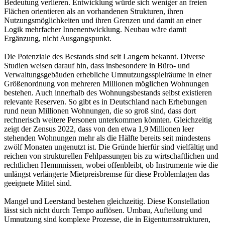
Bedeutung verlieren. Entwicklung würde sich weniger an freien
Flächen orientieren als an vorhandenen Strukturen, ihren
Nutzungsmöglichkeiten und ihren Grenzen und damit an einer
Logik mehrfacher Innenentwicklung. Neubau wäre damit
Ergänzung, nicht Ausgangspunkt.
Die Potenziale des Bestands sind seit Langem bekannt. Diverse
Studien weisen darauf hin, dass insbesondere in Büro- und
Verwaltungsgebäuden erhebliche Umnutzungsspielräume in einer
Größenordnung von mehreren Millionen möglichen Wohnungen
bestehen. Auch innerhalb des Wohnungsbestands selbst existieren
relevante Reserven. So gibt es in Deutschland nach Erhebungen
rund neun Millionen Wohnungen, die so groß sind, dass dort
rechnerisch weitere Personen unterkommen könnten. Gleichzeitig
zeigt der Zensus 2022, dass von den etwa 1,9 Millionen leer
stehenden Wohnungen mehr als die Hälfte bereits seit mindestens
zwölf Monaten ungenutzt ist. Die Gründe hierfür sind vielfältig und
reichen von strukturellen Fehlpassungen bis zu wirtschaftlichen und
rechtlichen Hemmnissen, wobei offenbleibt, ob Instrumente wie die
unlängst verlängerte Mietpreisbremse für diese Problemlagen das
geeignete Mittel sind.
Mangel und Leerstand bestehen gleichzeitig. Diese Konstellation
lässt sich nicht durch Tempo auflösen. Umbau, Aufteilung und
Umnutzung sind komplexe Prozesse, die in Eigentumsstrukturen,