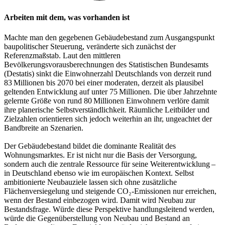
Arbeiten mit dem, was vorhanden ist
Machte man den gegebenen Gebäudebestand zum Ausgangspunkt
baupolitischer Steuerung, veränderte sich zunächst der
Referenzmaßstab. Laut den mittleren
Bevölkerungsvorausberechnungen des Statistischen Bundesamts
(Destatis) sinkt die Einwohnerzahl Deutschlands von derzeit rund
83 Millionen bis 2070 bei einer moderaten, derzeit als plausibel
geltenden Entwicklung auf unter 75 Millionen. Die über Jahrzehnte
gelernte Größe von rund 80 Millionen Einwohnern verlöre damit
ihre planerische Selbstverständlichkeit. Räumliche Leitbilder und
Zielzahlen orientieren sich jedoch weiterhin an ihr, ungeachtet der
Bandbreite an Szenarien.
Der Gebäudebestand bildet die dominante Realität des
Wohnungsmarktes. Er ist nicht nur die Basis der Versorgung,
sondern auch die zentrale Ressource für seine Weiterentwicklung –
in Deutschland ebenso wie im europäischen Kontext. Selbst
ambitionierte Neubauziele lassen sich ohne zusätzliche
Flächenversiegelung und steigende CO₂-Emissionen nur erreichen,
wenn der Bestand einbezogen wird. Damit wird Neubau zur
Bestandsfrage. Würde diese Perspektive handlungsleitend werden,
würde die Gegenüberstellung von Neubau und Bestand an