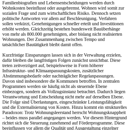
Familienbiografien und Lebensentscheidungen werden durch
Wohnkosten beeinflusst oder ausgebremst. Wohnen wird somit zur
sozialen Frage und zum wirtschaftlichen Risiko. Dennoch setzen
politische Antworten vor allem auf Beschleunigung. Verfahren
sollen verkürzt, Genehmigungen schneller erteilt und Investitionen
erhöht werden. Gleichzeitig bestehen bundesweit Bauüberhänge
von mehr als 800.000 genehmigten, aber bislang nicht realisierten
Wohnungen. Der Zusammenhang zwischen Tempo und
tatsächlicher Bautätigkeit bleibt damit offen.
Kurzfristige Einsparungen lassen sich in der Verwaltung erzielen,
dafür bleiben die langfristigen Folgen zunächst unsichtbar. Diese
treten zeitverzögert auf, beispielsweise in Form höherer
Infrastruktur- und Klimaanpassungskosten, zusätzlicher
Abstimmungsbedarfe oder nachträglicher Regelanpassungen.
Davon sind insbesondere die Kommunen betroffen. In zentralen
Programmen werden sie häufig nicht als steuernde Ebene
einbezogen, sondern als Vollzugsinstanz betrachtet. Dadurch liegen
Verantwortung und Entscheidung nicht mehr auf derselben Ebene.
Die Folge sind Überlastungen, eingeschränkte Leistungsfähigkeit
und die Externalisierung von Kosten. Hinzu kommt ein strukturelles
Paradoxon: Trotz Wohnungsleerstand herrscht Wohnungsknappheit
– beides muss parallel angegangen werden. Vor diesem Hintergrund
richtet sich die Steuerung zunehmend auf Förderprogramme. Diese
beeinflussen vor allem die Qualität und Ausgestaltung einzelner