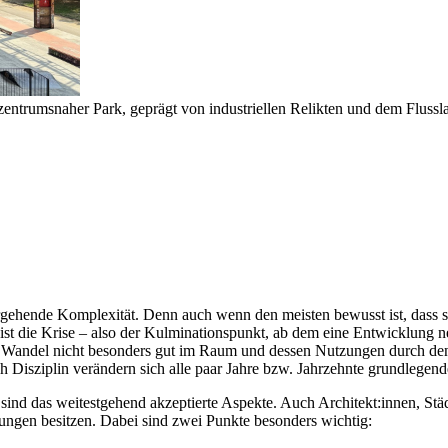
 zentrumsnaher Park, geprägt von industriellen Relikten und dem Flussl
efergehende Komplexität. Denn auch wenn den meisten bewusst ist, dass
t ist die Krise – also der Kulminationspunkt, ab dem eine Entwicklung n
ch Wandel nicht besonders gut im Raum und dessen Nutzungen durch de
ch Disziplin verändern sich alle paar Jahre bzw. Jahrzehnte grundlege
ind das weitestgehend akzeptierte Aspekte. Auch Architekt:innen, Städ
ungen besitzen. Dabei sind zwei Punkte besonders wichtig: