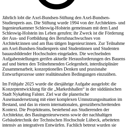
Jährlich lobt die Axel-Bundsen-Stiftung den Axel-Bundsen-
Studienpreis aus. Die Stiftung wurde 1994 von der Architekten- und
Ingenieurkammer Schleswig-Holstein gemeinsam mit dem Land
Schleswig-Holstein ins Leben gerufen; ihr Zweck ist die Förderung
der Aus- und Fortbildung des Berufsnachwuchses von
Architekt:innen und am Bau tätigen Ingenieur:innen. Zur Teilnahme
am Axel-Bundsen-Studienpreis sind Studentinnen und Studenten
bauausbildender Hochschulen eingeladen. Die wechselnden
Aufgabenstellungen greifen aktuelle Herausforderungen des Bauens
auf und bieten den Teilnehmenden Gelegenheit, interdisziplinäre
Zusammenarbeit, konzeptionelles Denken und praxisnahe
Entwurfsprozesse unter realitätsnahen Bedingungen einzuüben.
Im Frühjahr 2025 wurde die diesjährige Aufgabe ausgelobt: die
Konzeptentwicklung für die „Markedshallen“ in der süddänischen
Stadt Nykøbing Falster. Ziel war die planerische
Auseinandersetzung mit einer komplexen Umnutzungssituation im
Bestand, und das in einem internationalen, grenzüberschreitenden
Kontext. Die Projektteams, bestehend aus Studierenden der
Architektur, des Bauingenieurwesens sowie der nachhaltigen
Gebäudetechnik der Technischen Hochschule Lübeck, arbeiteten
intensiv an integrativen Entwürfen. Fachlich betreut wurden sie