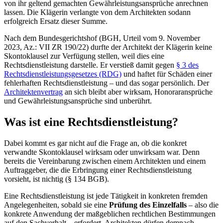
von ihr geltend gemachten Gewährleistungsansprüche anrechnen
lassen. Die Klägerin verlangte von dem Architekten sodann
erfolgreich Ersatz dieser Summe.
Nach dem Bundesgerichtshof (BGH, Urteil vom 9. November
2023, Az.: VII ZR 190/22) durfte der Architekt der Klägerin keine
Skontoklausel zur Verfügung stellen, weil dies eine
Rechtsdienstleistung darstelle. Er verstieß damit gegen
§ 3 des
Rechtsdienstleistungsgesetzes (RDG)
und haftet für Schäden einer
fehlerhaften Rechtsdienstleistung – und das sogar persönlich. Der
Architektenvertrag
an sich bleibt aber wirksam, Honoraransprüche
und Gewährleistungsansprüche sind unberührt.
Was ist eine Rechtsdienstleistung?
Dabei kommt es gar nicht auf die Frage an, ob die konkret
verwandte Skontoklausel wirksam oder unwirksam war. Denn
bereits die Vereinbarung zwischen einem Architekten und einem
Auftraggeber, die die Erbringung einer Rechtsdienstleistung
vorsieht, ist nichtig (§ 134 BGB).
Eine Rechtsdienstleistung ist jede Tätigkeit in konkreten fremden
Angelegenheiten, sobald sie eine
Prüfung des Einzelfalls
– also die
konkrete Anwendung der maßgeblichen rechtlichen Bestimmungen
auf den Sachverhalt – erfordert. Architekten dürfen demnach