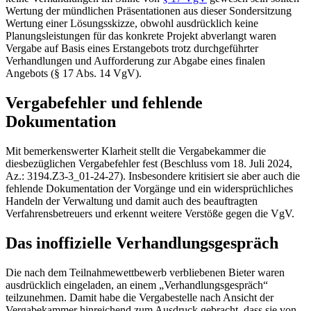
Wertung der mündlichen Präsentationen aus dieser Sondersitzung
Wertung einer Lösungsskizze, obwohl ausdrücklich keine
Planungsleistungen für das konkrete Projekt abverlangt waren
Vergabe auf Basis eines Erstangebots trotz durchgeführter
Verhandlungen und Aufforderung zur Abgabe eines finalen
Angebots (§ 17 Abs. 14 VgV).
Vergabefehler und fehlende
Dokumentation
Mit bemerkenswerter Klarheit stellt die Vergabekammer die
diesbezüglichen Vergabefehler fest (Beschluss vom 18. Juli 2024,
Az.: 3194.Z3-3_01-24-27). Insbesondere kritisiert sie aber auch die
fehlende Dokumentation der Vorgänge und ein widersprüchliches
Handeln der Verwaltung und damit auch des beauftragten
Verfahrensbetreuers und erkennt weitere Verstöße gegen die VgV.
Das inoffizielle Verhandlungsgespräch
Die nach dem Teilnahmewettbewerb verbliebenen Bieter waren
ausdrücklich eingeladen, an einem „Verhandlungsgespräch“
teilzunehmen. Damit habe die Vergabestelle nach Ansicht der
Vergabekammer hinreichend zum Ausdruck gebracht, dass sie von