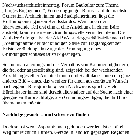
Nachwuchsarchitekt:innentag, Forum Baukultur zum Thema
„Junges Engagement“, Förderung junger Büros – auf der nächsten
Generation Architekt:innen und Stadtplaner:innen liegt die
Hoffnung eines ganzen Berufsstandes. Wenn auch der
überwiegende Teil erst einmal eine Anstellung in einem Büro
anstrebt, könnte man eine Gründungswelle vermuten, denn: Die
Zahl der Anfragen bei der AKBW-Landesgeschäftsstelle nach einer
„Stellungnahme der fachkundigen Stelle zur Tragfähigkeit der
Existenzgründung“ im Zuge der Beantragung eines
Gründungszuschusses ist stark gestiegen.
Schaut man allerdings auf das Verhältnis von Kammermitgliedern,
die frei oder angestellt tätig sind, zeigt sich bei der wachsenden
Anzahl angestellter Architekt:innen und Stadtplaner:innen ein ganz
anderes Bild – eines, das weniger für einen ausgeprägten Wunsch
nach eigener Bürogründung beim Nachwuchs spricht. Viele
Büroinhaber:innen sind derzeit altershalber auf der Suche nach einer
geeigneten Büronachfolge, also Gründungswilligen, die ihr Büro
übernehmen möchten.
Nachfolge gesucht – und schwer zu finden
Doch selbst wenn Aspirant:innen gefunden werden, ist es oft ein
Weg mit reichlich Hürden. Gerade in ländlich geprägten Regionen