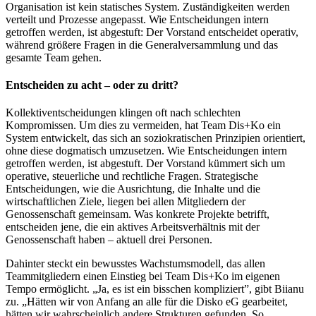
Organisation ist kein statisches System. Zuständigkeiten werden
verteilt und Prozesse angepasst. Wie Entscheidungen intern
getroffen werden, ist abgestuft: Der Vorstand entscheidet operativ,
während größere Fragen in die Generalversammlung und das
gesamte Team gehen.
Entscheiden zu acht – oder zu dritt?
Kollektiventscheidungen klingen oft nach schlechten
Kompromissen. Um dies zu vermeiden, hat Team Dis+Ko ein
System entwickelt, das sich an soziokratischen Prinzipien orientiert,
ohne diese dogmatisch umzusetzen. Wie Entscheidungen intern
getroffen werden, ist abgestuft. Der Vorstand kümmert sich um
operative, steuerliche und rechtliche Fragen. Strategische
Entscheidungen, wie die Ausrichtung, die Inhalte und die
wirtschaftlichen Ziele, liegen bei allen Mitgliedern der
Genossenschaft gemeinsam. Was konkrete Projekte betrifft,
entscheiden jene, die ein aktives Arbeitsverhältnis mit der
Genossenschaft haben – aktuell drei Personen.
Dahinter steckt ein bewusstes Wachstumsmodell, das allen
Teammitgliedern einen Einstieg bei Team Dis+Ko im eigenen
Tempo ermöglicht. „Ja, es ist ein bisschen kompliziert”, gibt Biianu
zu. „Hätten wir von Anfang an alle für die Disko eG gearbeitet,
hätten wir wahrscheinlich andere Strukturen gefunden. So