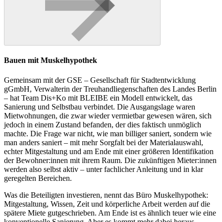
Bauen mit Muskelhypothek
Gemeinsam mit der GSE – Gesellschaft für Stadtentwicklung
gGmbH, Verwalterin der Treuhandliegenschaften des Landes Berlin
– hat Team Dis+Ko mit BLEIBE ein Modell entwickelt, das
Sanierung und Selbstbau verbindet. Die Ausgangslage waren
Mietwohnungen, die zwar wieder vermietbar gewesen wären, sich
jedoch in einem Zustand befanden, der dies faktisch unmöglich
machte. Die Frage war nicht, wie man billiger saniert, sondern wie
man anders saniert – mit mehr Sorgfalt bei der Materialauswahl,
echter Mitgestaltung und am Ende mit einer größeren Identifikation
der Bewohner:innen mit ihrem Raum. Die zukünftigen Mieter:innen
werden also selbst aktiv – unter fachlicher Anleitung und in klar
geregelten Bereichen.
Was die Beteiligten investieren, nennt das Büro Muskelhypothek:
Mitgestaltung, Wissen, Zeit und körperliche Arbeit werden auf die
spätere Miete gutgeschrieben. Am Ende ist es ähnlich teuer wie eine
konventionelle Sanierung. Aber es kommt mehr dabei heraus.