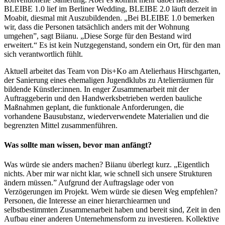
BLEIBE 1.0 lief im Berliner Wedding, BLEIBE 2.0 läuft derzeit in
Moabit, diesmal mit Auszubildenden. „Bei BLEIBE 1.0 bemerken
wir, dass die Personen tatsächlich anders mit der Wohnung
umgehen”, sagt Biianu. „Diese Sorge für den Bestand wird
erweitert.“ Es ist kein Nutzgegenstand, sondern ein Ort, für den man
sich verantwortlich fühlt.
Aktuell arbeitet das Team von Dis+Ko am Atelierhaus Hirschgarten,
der Sanierung eines ehemaligen Jugendklubs zu Atelierräumen für
bildende Künstler:innen. In enger Zusammenarbeit mit der
Auftraggeberin und den Handwerksbetrieben werden bauliche
Maßnahmen geplant, die funktionale Anforderungen, die
vorhandene Bausubstanz, wiederverwendete Materialien und die
begrenzten Mittel zusammenführen.
Was sollte man wissen, bevor man anfängt?
Was würde sie anders machen? Biianu überlegt kurz. „Eigentlich
nichts. Aber mir war nicht klar, wie schnell sich unsere Strukturen
ändern müssen.” Aufgrund der Auftragslage oder von
Verzögerungen im Projekt. Wem würde sie diesen Weg empfehlen?
Personen, die Interesse an einer hierarchiearmen und
selbstbestimmten Zusammenarbeit haben und bereit sind, Zeit in den
Aufbau einer anderen Unternehmensform zu investieren. Kollektive