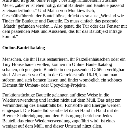
Aufwand ist groß, ohne Frage“, bestätigt Mitarbeiterin Susanne
Meier, „aber er ist eben nötig, damit Bauleute und Bauteile passend
zueinanderfinden.“ Und Maina von Monkiewitsch,
Geschäftsführerin der Bauteilbörse, drückt es so aus: „Wir sind wie
Tinder für Bauleute und Bauteile. Es muss einfach das passende
‚Match‘ gefunden werden... Also genau die Tür oder das Fenster mit
dem passenden Maß und Aussehen, das für das Bauobjekt infrage
kommt.“
Online-Bauteilkatalog
Menschen, die ihr Haus restaurieren, ihr Parzellenhäuschen oder ein
Tiny House bauen wollen, können im Online-Bauteilkatalog
schauen, ob geeignete Bauteile in den passenden Größen verfügbar
sind. Aber auch vor Ort, in der Getreidestraße 16-18, kann man
stöbern und sich beraten lassen und findet womöglich ein schönes
Element für Umbau- oder Upcycling-Projekte.
Funktionstüchtige Bauteile gelangen auf diese Weise in die
Wiederverwendung und landen nicht auf dem Müll. Das trägt zur
Verminderung des Bauabfalls bei, Rohstoffe und Energie werden
eingespart. Die Bauteilbörse arbeitet dabei Hand in Hand mit der
Bremer Stadtreinigung und den Entsorgungsbetrieben: Jedes
Bauteil, das einer Wiederverwendung zugeführt wird, ist eines
weniger auf dem Müll, und dieser Umstand nützt allen.