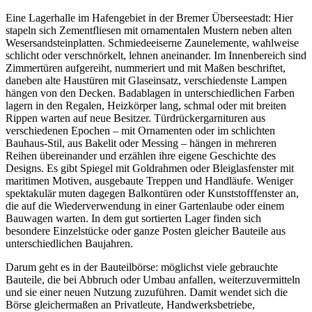
Eine Lagerhalle im Hafengebiet in der Bremer Überseestadt: Hier
stapeln sich Zementfliesen mit ornamentalen Mustern neben alten
Wesersandsteinplatten. Schmiedeeiserne Zaunelemente, wahlweise
schlicht oder verschnörkelt, lehnen aneinander. Im Innenbereich sind
Zimmertüren aufgereiht, nummeriert und mit Maßen beschriftet,
daneben alte Haustüren mit Glaseinsatz, verschiedenste Lampen
hängen von den Decken. Badablagen in unterschiedlichen Farben
lagern in den Regalen, Heizkörper lang, schmal oder mit breiten
Rippen warten auf neue Besitzer. Türdrückergarnituren aus
verschiedenen Epochen – mit Ornamenten oder im schlichten
Bauhaus-Stil, aus Bakelit oder Messing – hängen in mehreren
Reihen übereinander und erzählen ihre eigene Geschichte des
Designs. Es gibt Spiegel mit Goldrahmen oder Bleiglasfenster mit
maritimen Motiven, ausgebaute Treppen und Handläufe. Weniger
spektakulär muten dagegen Balkontüren oder Kunststofffenster an,
die auf die Wiederverwendung in einer Gartenlaube oder einem
Bauwagen warten. In dem gut sortierten Lager finden sich
besondere Einzelstücke oder ganze Posten gleicher Bauteile aus
unterschiedlichen Baujahren.
Darum geht es in der Bauteilbörse: möglichst viele gebrauchte
Bauteile, die bei Abbruch oder Umbau anfallen, weiterzuvermitteln
und sie einer neuen Nutzung zuzuführen. Damit wendet sich die
Börse gleichermaßen an Privatleute, Handwerksbetriebe,