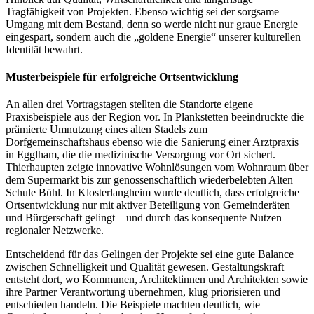
Tragfähigkeit von Projekten. Ebenso wichtig sei der sorgsame
Umgang mit dem Bestand, denn so werde nicht nur graue Energie
eingespart, sondern auch die „goldene Energie“ unserer kulturellen
Identität bewahrt.
Musterbeispiele für erfolgreiche Ortsentwicklung
An allen drei Vortragstagen stellten die Standorte eigene
Praxisbeispiele aus der Region vor. In Plankstetten beeindruckte die
prämierte Umnutzung eines alten Stadels zum
Dorfgemeinschaftshaus ebenso wie die Sanierung einer Arztpraxis
in Egglham, die die medizinische Versorgung vor Ort sichert.
Thierhaupten zeigte innovative Wohnlösungen vom Wohnraum über
dem Supermarkt bis zur genossenschaftlich wiederbelebten Alten
Schule Bühl. In Klosterlangheim wurde deutlich, dass erfolgreiche
Ortsentwicklung nur mit aktiver Beteiligung von Gemeinderäten
und Bürgerschaft gelingt – und durch das konsequente Nutzen
regionaler Netzwerke.
Entscheidend für das Gelingen der Projekte sei eine gute Balance
zwischen Schnelligkeit und Qualität gewesen. Gestaltungskraft
entsteht dort, wo Kommunen, Architektinnen und Architekten sowie
ihre Partner Verantwortung übernehmen, klug priorisieren und
entschieden handeln. Die Beispiele machten deutlich, wie