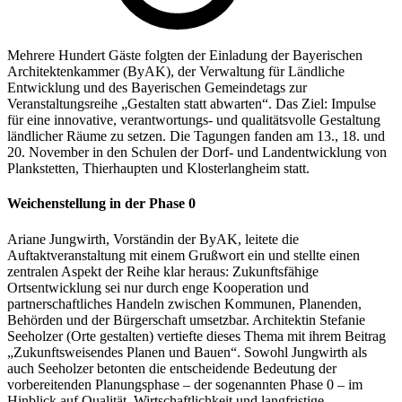
Mehrere Hundert Gäste folgten der Einladung der Bayerischen
Architektenkammer (ByAK), der Verwaltung für Ländliche
Entwicklung und des Bayerischen Gemeindetags zur
Veranstaltungsreihe „Gestalten statt abwarten“. Das Ziel: Impulse
für eine innovative, verantwortungs- und qualitätsvolle Gestaltung
ländlicher Räume zu setzen. Die Tagungen fanden am 13., 18. und
20. November in den Schulen der Dorf- und Landentwicklung von
Plankstetten, Thierhaupten und Klosterlangheim statt.
Weichenstellung in der Phase 0
Ariane Jungwirth, Vorständin der ByAK, leitete die
Auftaktveranstaltung mit einem Grußwort ein und stellte einen
zentralen Aspekt der Reihe klar heraus: Zukunftsfähige
Ortsentwicklung sei nur durch enge Kooperation und
partnerschaftliches Handeln zwischen Kommunen, Planenden,
Behörden und der Bürgerschaft umsetzbar. Architektin Stefanie
Seeholzer (Orte gestalten) vertiefte dieses Thema mit ihrem Beitrag
„Zukunftsweisendes Planen und Bauen“. Sowohl Jungwirth als
auch Seeholzer betonten die entscheidende Bedeutung der
vorbereitenden Planungsphase – der sogenannten Phase 0 – im
Hinblick auf Qualität, Wirtschaftlichkeit und langfristige