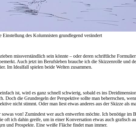
ie Einstellung des Kolumnisten grundlegend verändert
chrieben missverständlich sein könnte – oder deren schriftliche Formuli
bemerkt. Auch jetzt im Berufsleben brauche ich die Skizzenrolle und d
er. Im Idealfall spielen beide Welten zusammen.
nfach ist, wird es ganz schnell schwierig, sobald es ins Dreidimension
ich. Doch die Grundregeln der Perspektive sollte man beherrschen, we
pektive nicht stimmt. Oder man liest etwas anderes aus der Skizze als 
owas von! Zumindest wer auch entwerfen möchte. Ich benötige im Beru
wie oft ich dahin greife, um in einer Konversation etwas auch grafisch a
ngen und Prospekte. Eine weiße Fläche findet man immer.