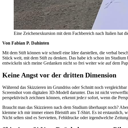
Eine Zeichenexkursion mit dem Fachbereich nach Italien hat d
Von Fabian P. Dahinten
Mit dem Stift können wir schnell eine Idee darstellen, die verbal bes
Stück weit, mit dem Stift zu denken. Das habe ich schon im Studium 
entwickeln sich meine Gedanken nicht so frei weiter wie auf dem Papi
Keine Angst vor der dritten Dimension
Während das Skizzieren im Grundriss oder Schnitt noch vergleichbar ei
Screenshot vom digitalen 3D-Modell darunter. Das ist nicht verwerfl
perspektivisch zeichnen können, erkennt jede:r sofort, wenn die Pers
Braucht man das Skizzieren nach dem Studium überhaupt noch? Aber s
klemme ich mir immer einen Bleistift ans T-Shirt. Es ist erstaunlich, 
Nicht selten sind es Servietten, Fehldrucke oder irgendwelche Zeitu