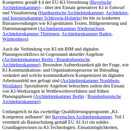
Kompetenz gemäß § 4 der EU-KI-Verordnung (
Bayerische
Architektenkammer
) – über den Einsatz generativer KI in Entwurf
und Visualisierung (
Hamburgische Architektenkammer
,
Architekten-
und Ingenieurkammer Schleswig-Holstein
) bis hin zu konkreten
Büroanwendungen wie KI-gestütztem Texten, Bildgenerierung und
Datenmanagement (
Architektenkammer Niedersachsen
,
Architektenkammer Thüringen
,
Architektenkammer Baden-
Württemberg
).
Auch die Verbindung von KI mit BIM und digitalen
Planungsworkflows ist Gegenstand aktueller Angebote
(
Architektenkammer Berlin / Brandenburgische
Architektenkammer
). Besondere Aufmerksamkeit gilt der Frage, wie
KI Kommunikations- und Organisationsprozesse im Büroalltag
verändert und welche kommunikativen Kompetenzen im digitalen
Arbeitsumfeld neu gefragt sind (
Architektenkammer Nordrhein-
Westfalen
). Spezialisierte Angebote beleuchten zudem den Einsatz
von KI-Werkzeugen in Wettbewerbsverfahren und frühen
Planungsphasen (
Architektenkammer Berlin
/
Brandenburgische
Architektenkammer
).
Umfangreich ist das zweiteilige Qualifizierungsprogramm „KI-
Kompetenz aufbauen“ der
Bayerischen Architektenkammer
. Teil 1
vermittelt als Basisschulung gemäß EU AI Act ein solides
Grundlagenwissen zu KI-Technologien, Einsatzmöglichkeiten,