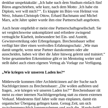
denkbar unspektakulär: „Ich habe nach dem Studium einfach fünf
Büros angeschrieben, sehr kurz, nach dem Motto: ‚Ich habe ein
Diplom, wer will mich?‘“. Es klappte im Büro von Helmut von
Werz, Johann-Christoph Ottow, Erhard Bachmann und Michel
Marx, acht Jahre später wurde ihm eine Partnerschaft angeboten.
Auch heute empfiehlt er meist eine Partnerschaftsgesellschaft. Sie
sei vergleichsweise unkompliziert und erfordere zwingend
vertragliche Klarheit, insbesondere bei Ein- und Austritt,
Gewinnverteilung oder Erbregelungen. Brechensbauer selbst
verfügt hier über einen wertvollen Erfahrungsschatz: „Wie man
damit umgeht, wenn neue Partner dazukommen oder alte
ausscheiden, haben wir über die Jahre hinweg gelernt und trainiert.“
Seine gesammelten Erkenntnisse gibt er im Mentoring weiter und
stellt dabei auch einen eigenen Vertrag als Vorlage zur Verfügung.
„Wie kriegen wir unseren Laden los?“
Mittlerweile kommen öfter Architekt:innen auf der Suche nach
Nachfolger:innen zu Brechensbauer: „Die wollen aufhören und
fragen, ‚wie kriegen wir unseren Laden los?‘“ Brechensbauer rät
meist zu einer internen Nachfolgeregelung statt zu einem externen
Verkauf. Mindestens fünf Jahre solle man einplanen, damit ein
organischer Übergang gelingen kann. Genug Zeit, um sich
zwischenmenschlich kennenzulernen und auch die „Handschrift“