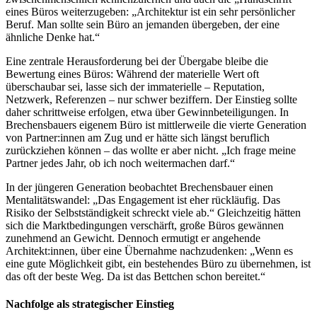
eines Büros weiterzugeben: „Architektur ist ein sehr persönlicher
Beruf. Man sollte sein Büro an jemanden übergeben, der eine
ähnliche Denke hat.“
Eine zentrale Herausforderung bei der Übergabe bleibe die
Bewertung eines Büros: Während der materielle Wert oft
überschaubar sei, lasse sich der immaterielle – Reputation,
Netzwerk, Referenzen – nur schwer beziffern. Der Einstieg sollte
daher schrittweise erfolgen, etwa über Gewinnbeteiligungen. In
Brechensbauers eigenem Büro ist mittlerweile die vierte Generation
von Partner:innen am Zug und er hätte sich längst beruflich
zurückziehen können – das wollte er aber nicht. „Ich frage meine
Partner jedes Jahr, ob ich noch weitermachen darf.“
In der jüngeren Generation beobachtet Brechensbauer einen
Mentalitätswandel: „Das Engagement ist eher rückläufig. Das
Risiko der Selbstständigkeit schreckt viele ab.“ Gleichzeitig hätten
sich die Marktbedingungen verschärft, große Büros gewännen
zunehmend an Gewicht. Dennoch ermutigt er angehende
Architekt:innen, über eine Übernahme nachzudenken: „Wenn es
eine gute Möglichkeit gibt, ein bestehendes Büro zu übernehmen, ist
das oft der beste Weg. Da ist das Bettchen schon bereitet.“
Nachfolge als strategischer Einstieg