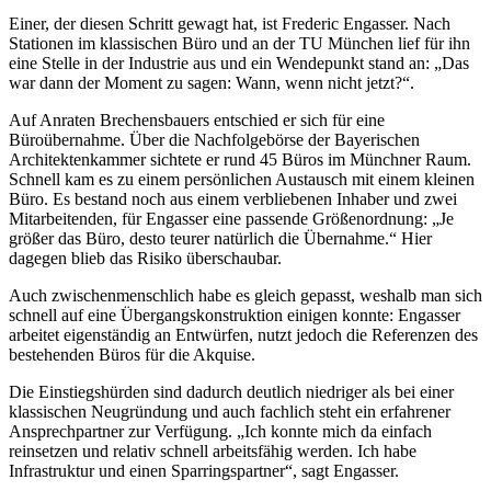
Einer, der diesen Schritt gewagt hat, ist Frederic Engasser. Nach
Stationen im klassischen Büro und an der TU München lief für ihn
eine Stelle in der Industrie aus und ein Wendepunkt stand an: „Das
war dann der Moment zu sagen: Wann, wenn nicht jetzt?“.
Auf Anraten Brechensbauers entschied er sich für eine
Büroübernahme. Über die Nachfolgebörse der Bayerischen
Architektenkammer sichtete er rund 45 Büros im Münchner Raum.
Schnell kam es zu einem persönlichen Austausch mit einem kleinen
Büro. Es bestand noch aus einem verbliebenen Inhaber und zwei
Mitarbeitenden, für Engasser eine passende Größenordnung: „Je
größer das Büro, desto teurer natürlich die Übernahme.“ Hier
dagegen blieb das Risiko überschaubar.
Auch zwischenmenschlich habe es gleich gepasst, weshalb man sich
schnell auf eine Übergangskonstruktion einigen konnte: Engasser
arbeitet eigenständig an Entwürfen, nutzt jedoch die Referenzen des
bestehenden Büros für die Akquise.
Die Einstiegshürden sind dadurch deutlich niedriger als bei einer
klassischen Neugründung und auch fachlich steht ein erfahrener
Ansprechpartner zur Verfügung. „Ich konnte mich da einfach
reinsetzen und relativ schnell arbeitsfähig werden. Ich habe
Infrastruktur und einen Sparringspartner“, sagt Engasser.