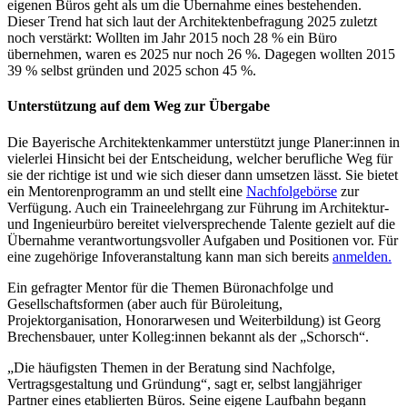
eigenen Büros geht als um die Übernahme eines bestehenden.
Dieser Trend hat sich laut der Architektenbefragung 2025 zuletzt
noch verstärkt: Wollten im Jahr 2015 noch 28 % ein Büro
übernehmen, waren es 2025 nur noch 26 %. Dagegen wollten 2015
39 % selbst gründen und 2025 schon 45 %.
Unterstützung auf dem Weg zur Übergabe
Die Bayerische Architektenkammer unterstützt junge Planer:innen in
vielerlei Hinsicht bei der Entscheidung, welcher berufliche Weg für
sie der richtige ist und wie sich dieser dann umsetzen lässt. Sie bietet
ein Mentorenprogramm an und stellt eine
Nachfolgebörse
zur
Verfügung. Auch ein Traineelehrgang zur Führung im Architektur-
und Ingenieurbüro bereitet vielversprechende Talente gezielt auf die
Übernahme verantwortungsvoller Aufgaben und Positionen vor. Für
eine zugehörige Infoveranstaltung kann man sich bereits
anmelden.
Ein gefragter Mentor für die Themen Büronachfolge und
Gesellschaftsformen (aber auch für Büroleitung,
Projektorganisation, Honorarwesen und Weiterbildung) ist Georg
Brechensbauer, unter Kolleg:innen bekannt als der „Schorsch“.
„Die häufigsten Themen in der Beratung sind Nachfolge,
Vertragsgestaltung und Gründung“, sagt er, selbst langjähriger
Partner eines etablierten Büros. Seine eigene Laufbahn begann