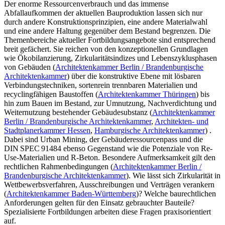
Der enorme Ressourcenverbrauch und das immense
Abfallaufkommen der aktuellen Bauproduktion lassen sich nur
durch andere Konstruktionsprinzipien, eine andere Materialwahl
und eine andere Haltung gegenüber dem Bestand begrenzen. Die
Themenbereiche aktueller Fortbildungsangebote sind entsprechend
breit gefächert. Sie reichen von den konzeptionellen Grundlagen
wie Ökobilanzierung, Zirkularitätsindizes und Lebenszyklusphasen
von Gebäuden (
Architektenkammer Berlin / Brandenburgische
Architektenkammer
) über die konstruktive Ebene mit lösbaren
Verbindungstechniken, sortenrein trennbaren Materialien und
recyclingfähigen Baustoffen (
Architektenkammer Thüringen
) bis
hin zum Bauen im Bestand, zur Umnutzung, Nachverdichtung und
Weiternutzung bestehender Gebäudesubstanz (
Architektenkammer
Berlin / Brandenburgische Architektenkammer
,
Architekten- und
Stadtplanerkammer Hessen
,
Hamburgische Architektenkammer
) .
Dabei sind Urban Mining, der Gebäuderessourcenpass und die
DIN SPEC 91484 ebenso Gegenstand wie die Potenziale von Re-
Use-Materialien und R-Beton. Besondere Aufmerksamkeit gilt den
rechtlichen Rahmenbedingungen (
Architektenkammer Berlin /
Brandenburgische Architektenkammer
). Wie lässt sich Zirkularität in
Wettbewerbsverfahren, Ausschreibungen und Verträgen verankern
(
Architektenkammer Baden-Württemberg
)? Welche baurechtlichen
Anforderungen gelten für den Einsatz gebrauchter Bauteile?
Spezialisierte Fortbildungen arbeiten diese Fragen praxisorientiert
auf.