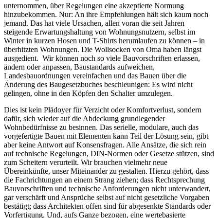
unternommen, über Regelungen eine akzeptierte Normung
hinzubekommen. Nur: An ihre Empfehlungen hält sich kaum noch
jemand. Das hat viele Ursachen, allen voran die seit Jahren
steigende Erwartungshaltung von Wohnungsnutzern, selbst im
Winter in kurzen Hosen und T-Shirts herumlaufen zu können – in
überhitzten Wohnungen. Die Wollsocken von Oma haben längst
ausgedient. Wir können noch so viele Bauvorschriften erlassen,
ändern oder anpassen, Baustandards aufweichen,
Landesbauordnungen vereinfachen und das Bauen über die
Änderung des Baugesetzbuches beschleunigen: Es wird nicht
gelingen, ohne in den Köpfen den Schalter umzulegen.
Dies ist kein Plädoyer für Verzicht oder Komfortverlust, sondern
dafür, sich wieder auf die Abdeckung grundlegender
Wohnbedürfnisse zu besinnen. Das serielle, modulare, auch das
vorgefertigte Bauen mit Elementen kann Teil der Lösung sein, gibt
aber keine Antwort auf Konsensfragen. Alle Ansätze, die sich rein
auf technische Regelungen, DIN-Normen oder Gesetze stützen, sind
zum Scheitern verurteilt. Wir brauchen vielmehr neue
Übereinkünfte, unser Miteinander zu gestalten. Hierzu gehört, dass
die Fachrichtungen an einem Strang ziehen; dass Rechtsprechung
Bauvorschriften und technische Anforderungen nicht unterwandert,
gar verschärft und Ansprüche selbst auf nicht gesetzliche Vorgaben
bestätigt; dass Architekten offen sind für abgesenkte Standards oder
Vorfertigung. Und, aufs Ganze bezogen, eine wertebasierte