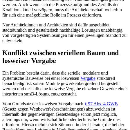
werden. Auch wenn sich die Prozesse aufgrund des Zerfalls der
Koalition aktuell verzögern, muss die Architektenschaft weiterhin
für sich eine maßgebliche Rolle im Prozess einfordern.
Nur Architektinnen und Architekten sind dafür ausgebildet,
stadträumlich und gestalterisch nachhaltige Lösungen unabhängig
von vorgefertigten Systemlösungen für einen jeweiligen Standort zu
entwickeln.
Konflikt zwischen seriellem Bauen und
losweiser Vergabe
Ein Problem besteht darin, dass die serielle, modulare und
systemische Bauweise bei einer losweisen
Vergabe
strukturell
benachteiligt ist, sofern Module gewerkeübergreifend hergestellt
werden und deshalb eine losweise Vergabe einzelner Gewerke einer
integrierten smsB-Lösung entgegensteht.
Vom Grundsatz der losweisen Vergabe nach
§ 97 Abs. 4 GWB
(Gesetz gegen Wettbewerbsbeschränkungen) abzuweichen ist
innerhalb der gegenwärtigen Gesetzeslage schon jetzt möglich,
allerdings nur, wenn wirtschaftliche oder technische Gründe dies
erfordern. Hierzu mehren sich Stimmen in der Literatur, die bei der
Beschaffung von Leistung in Modulbauweise davon ausgehen, dass