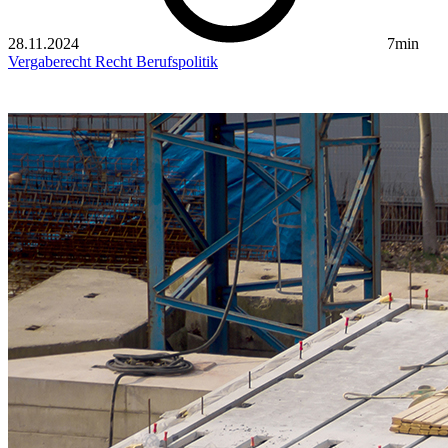
28.11.2024
7min
Vergaberecht
Recht
Berufspolitik