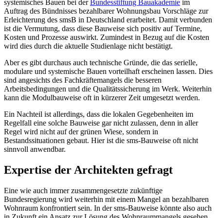
systemisches Bauen bei der
Bundesstiftung Bauakademie
im
Auftrag des Bündnisses bezahlbarer Wohnungsbau Vorschläge zur
Erleichterung des smsB in Deutschland erarbeitet. Damit verbunden
ist die Vermutung, dass diese Bauweise sich positiv auf Termine,
Kosten und Prozesse auswirkt. Zumindest in Bezug auf die Kosten
wird dies durch die aktuelle Studienlage nicht bestätigt.
Aber es gibt durchaus auch technische Gründe, die das serielle,
modulare und systemische Bauen vorteilhaft erscheinen lassen. Dies
sind angesichts des Fachkräftemangels die besseren
Arbeitsbedingungen und die Qualitätssicherung im Werk. Weiterhin
kann die Modulbauweise oft in kürzerer Zeit umgesetzt werden.
Ein Nachteil ist allerdings, dass die lokalen Gegebenheiten im
Regelfall eine solche Bauweise gar nicht zulassen, denn in aller
Regel wird nicht auf der grünen Wiese, sondern in
Bestandssituationen gebaut. Hier ist die sms-Bauweise oft nicht
sinnvoll anwendbar.
Expertise der Architekten gefragt
Eine wie auch immer zusammengesetzte zukünftige
Bundesregierung wird weiterhin mit einem Mangel an bezahlbaren
Wohnraum konfrontiert sein. In der sms-Bauweise könnte also auch
in Zukunft ein Ansatz zur Lösung des Wohnraummangels gesehen