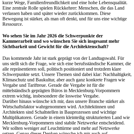
kurze Wege, Familienfreundlichkeit und eine hohe Lebensqualität.
Eine zentrale Rolle spielen Rückkehrer: Menschen, die das Land
verlassen haben und später wieder zurückkommen. Diese
Bewegung ist stärker, als man oft denkt, und für uns eine wichtige
Ressource.
Wo sehen Sie im Jahr 2026 die Schwerpunkte der
Kammerarbeit und wo wünschen Sie sich insgesamt mehr
Sichtbarkeit und Gewicht für die Architektenschaft?
Das kommende Jahr ist stark geprägt von der Landtagswahl. Für
uns stellt sich die Frage, wie sich eine berufsständische Kammer, die
alle repräsentieren soll, politisch positioniert und trotzdem klare
Schwerpunkte setzt. Unsere Themen sind dabei klar: Nachhaltigkeit,
Klimaschutz und Baukultur, aber auch ganz konkrete Fragen wie
Vergabe und Tariftreue. Gerade die Vergabe ist für die
mittelständisch geprägten Büros in Mecklenburg-Vorpommern
extrem wichtig, insbesondere die losweise Vergabe.
Darüber hinaus wünsche ich mir, dass unsere Branche stärker als
Wirtschaftsfaktor wahrgenommen wird. Architektinnen und
Architekten sind Schaltstellen in Bauprozessen und wichtige
Multiplikatoren. Gerade in einem kleinteilig strukturierten Land wie
Mecklenburg-Vorpommern sind stabile Netzwerke entscheidend.
Wir sollten weniger auf Leuchttürme und mehr auf Netzwerke
setzen. Genau dieses Denken wünsche ich mir auch auf