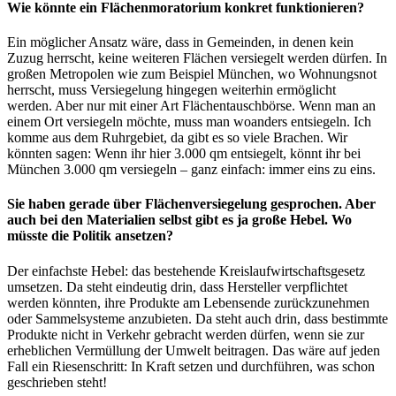
Wie könnte ein Flächenmoratorium konkret funktionieren?
Ein möglicher Ansatz wäre, dass in Gemeinden, in denen kein
Zuzug herrscht, keine weiteren Flächen versiegelt werden dürfen. In
großen Metropolen wie zum Beispiel München, wo Wohnungsnot
herrscht, muss Versiegelung hingegen weiterhin ermöglicht
werden. Aber nur mit einer Art Flächentauschbörse. Wenn man an
einem Ort versiegeln möchte, muss man woanders entsiegeln. Ich
komme aus dem Ruhrgebiet, da gibt es so viele Brachen. Wir
könnten sagen: Wenn ihr hier 3.000 qm entsiegelt, könnt ihr bei
München 3.000 qm versiegeln – ganz einfach: immer eins zu eins.
Sie haben gerade über Flächenversiegelung gesprochen. Aber
auch bei den Materialien selbst gibt es ja große Hebel. Wo
müsste die Politik ansetzen?
Der einfachste Hebel: das bestehende Kreislaufwirtschaftsgesetz
umsetzen. Da steht eindeutig drin, dass Hersteller verpflichtet
werden könnten, ihre Produkte am Lebensende zurückzunehmen
oder Sammelsysteme anzubieten. Da steht auch drin, dass bestimmte
Produkte nicht in Verkehr gebracht werden dürfen, wenn sie zur
erheblichen Vermüllung der Umwelt beitragen. Das wäre auf jeden
Fall ein Riesenschritt: In Kraft setzen und durchführen, was schon
geschrieben steht!