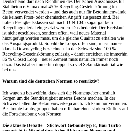
Deutschland darf nach Richtlinien des Deutschen Ausschusses für
Stahlbeton e.V. maximal 45 % Recycling-Gesteinskörnung im
Beton verwendet werden – und das auch nur für Betoninnenwände,
die keinem Frost- oder chemischen Angriff ausgesetzt sind. Bei
hohen Festigkeitsklassen soll nach DIN 1045 sogar gar kein
Recyclingmaterial eingesetzt werden. Das bedeutet: Der Kreislauf
ist nicht geschlossen, sondern offen, weil neues Material
hinzugefügt werden muss, um die gleiche Qualität zu erhalten wie
das Ausgangsprodukt. Sobald die Loops offen sind, muss man es
klar als Downcycling bezeichnen. In der Schweiz sind 100 %
Recycling-Gesteinskörnung zulässig – damit erreichen sie immerhin
86 % Closed Loop – neuer Zement muss natürlich immer noch
dazu. Das ist aber immerhin doppelt so viel Sekundärmaterial wie
bei uns.
Warum sind die deutschen Normen so restriktiv?
Ich wage zu bezweifeln, dass sich die Normengeber ernsthaft
Sorgen um die Standfestigkeit unseres Betons machen. In der
Schweiz halten die Betonbauwerke ja auch. Ich kann nur vermuten:
Bestimmte Lobbygruppen haben offenbar einen starken Einfluss auf
die Fortschreibung von Normen.
Die aktuelle Debatte – Stichwort Gebäudetyp E, Bau-Turbo –
verspricht ja Wandel durch den Abbau von Normen und