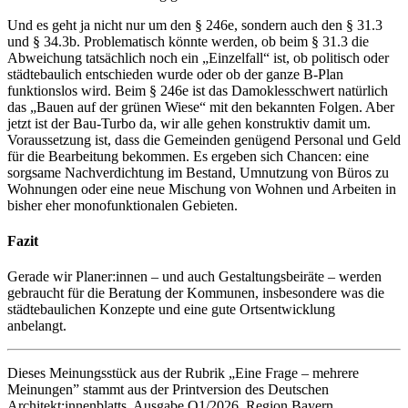
Und es geht ja nicht nur um den § 246e, sondern auch den § 31.3
und § 34.3b. Problematisch könnte werden, ob beim § 31.3 die
Abweichung tatsächlich noch ein „Einzelfall“ ist, ob politisch oder
städtebaulich entschieden wurde oder ob der ganze B-Plan
funktionslos wird. Beim § 246e ist das Damoklesschwert natürlich
das „Bauen auf der grünen Wiese“ mit den bekannten Folgen. Aber
jetzt ist der Bau-Turbo da, wir alle gehen konstruktiv damit um.
Voraussetzung ist, dass die Gemeinden genügend Personal und Geld
für die Bearbeitung bekommen. Es ergeben sich Chancen: eine
sorgsame Nachverdichtung im Bestand, Umnutzung von Büros zu
Wohnungen oder eine neue Mischung von Wohnen und Arbeiten in
bisher eher monofunktionalen Gebieten.
Fazit
Gerade wir Planer:innen – und auch Gestaltungsbeiräte – werden
gebraucht für die Beratung der Kommunen, insbesondere was die
städtebaulichen Konzepte und eine gute Ortsentwicklung
anbelangt.
Dieses Meinungsstück aus der Rubrik „Eine Frage – mehrere
Meinungen” stammt aus der Printversion des Deutschen
Architekt:innenblatts, Ausgabe Q1/2026, Region Bayern.