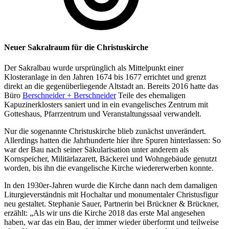
Neuer Sakralraum für die Christuskirche
Der Sakralbau wurde ursprünglich als Mittelpunkt einer
Klosteranlage in den Jahren 1674 bis 1677 errichtet und grenzt
direkt an die gegenüberliegende Altstadt an. Bereits 2016 hatte das
Büro
Berschneider + Berschneider
Teile des ehemaligen
Kapuzinerklosters saniert und in ein evangelisches Zentrum mit
Gotteshaus, Pfarrzentrum und Veranstaltungssaal verwandelt.
Nur die sogenannte Christuskirche blieb zunächst unverändert.
Allerdings hatten die Jahrhunderte hier ihre Spuren hinterlassen: So
war der Bau nach seiner Säkularisation unter anderem als
Kornspeicher, Militärlazarett, Bäckerei und Wohngebäude genutzt
worden, bis ihn die evangelische Kirche wiedererwerben konnte.
In den 1930er-Jahren wurde die Kirche dann nach dem damaligen
Liturgieverständnis mit Hochaltar und monumentaler Christusfigur
neu gestaltet. Stephanie Sauer, Partnerin bei Brückner & Brückner,
erzählt: „Als wir uns die Kirche 2018 das erste Mal angesehen
haben, war das ein Bau, der immer wieder überformt und teilweise