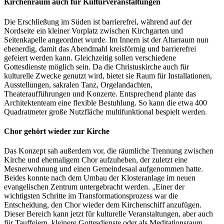
Kirchenraum auch für Kulturveranstaltungen
Die Erschließung im Süden ist barrierefrei, während auf der
Nordseite ein kleiner Vorplatz zwischen Kirchgarten und
Seitenkapelle angeordnet wurde. Im Innern ist der Altarraum nun
ebenerdig, damit das Abendmahl kreisförmig und barrierefrei
gefeiert werden kann. Gleichzeitig sollen verschiedene
Gottesdienste möglich sein. Da die Christuskirche auch für
kulturelle Zwecke genutzt wird, bietet sie Raum für Installationen,
Ausstellungen, sakralen Tanz, Orgelandachten,
Theateraufführungen und Konzerte. Entsprechend plante das
Architektenteam eine flexible Bestuhlung. So kann die etwa 400
Quadratmeter große Nutzfläche multifunktional bespielt werden.
Chor gehört wieder zur Kirche
Das Konzept sah außerdem vor, die räumliche Trennung zwischen
Kirche und ehemaligem Chor aufzuheben, der zuletzt eine
Mesnerwohnung und einen Gemeindesaal aufgenommen hatte.
Beides konnte nach dem Umbau der Klosteranlage im neuen
evangelischen Zentrum untergebracht werden. „Einer der
wichtigsten Schritte im Transformationsprozess war die
Entscheidung, den Chor wieder dem Kirchenschiff anzufügen.
Dieser Bereich kann jetzt für kulturelle Veranstaltungen, aber auch
für Tauffeiern, kleinere Gottesdienste oder als Meditationsraum