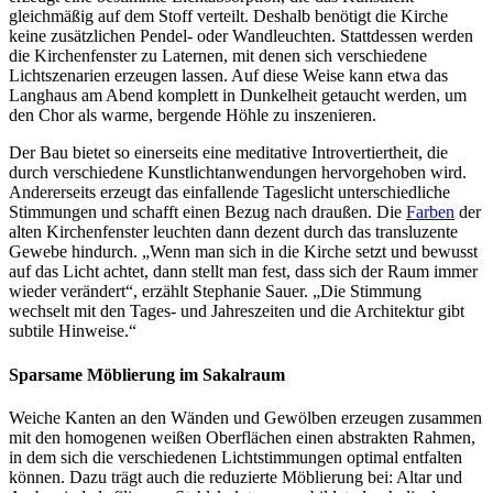
gleichmäßig auf dem Stoff verteilt. Deshalb benötigt die Kirche
keine zusätzlichen Pendel- oder Wandleuchten. Stattdessen werden
die Kirchenfenster zu Laternen, mit denen sich verschiedene
Lichtszenarien erzeugen lassen. Auf diese Weise kann etwa das
Langhaus am Abend komplett in Dunkelheit getaucht werden, um
den Chor als warme, bergende Höhle zu inszenieren.
Der Bau bietet so einerseits eine meditative Introvertiertheit, die
durch verschiedene Kunstlichtanwendungen hervorgehoben wird.
Andererseits erzeugt das einfallende Tageslicht unterschiedliche
Stimmungen und schafft einen Bezug nach draußen. Die
Farben
der
alten Kirchenfenster leuchten dann dezent durch das transluzente
Gewebe hindurch. „Wenn man sich in die Kirche setzt und bewusst
auf das Licht achtet, dann stellt man fest, dass sich der Raum immer
wieder verändert“, erzählt Stephanie Sauer. „Die Stimmung
wechselt mit den Tages- und Jahreszeiten und die Architektur gibt
subtile Hinweise.“
Sparsame Möblierung im Sakalraum
Weiche Kanten an den Wänden und Gewölben erzeugen zusammen
mit den homogenen weißen Oberflächen einen abstrakten Rahmen,
in dem sich die verschiedenen Lichtstimmungen optimal entfalten
können. Dazu trägt auch die reduzierte Möblierung bei: Altar und