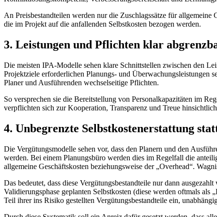
An Preisbestandteilen werden nur die Zuschlagssätze für allgemeine
die im Projekt auf die anfallenden Selbstkosten bezogen werden.
3. Leistungen und Pflichten klar abgrenzb
Die meisten IPA-Modelle sehen klare Schnittstellen zwischen den Leist
Projektziele erforderlichen Planungs- und Überwachungsleistungen 
Planer und Ausführenden wechselseitige Pflichten.
So versprechen sie die Bereitstellung von Personalkapazitäten im Reg
verpflichten sich zur Kooperation, Transparenz und Treue hinsichtlic
4. Unbegrenzte Selbstkostenerstattung sta
Die Vergütungsmodelle sehen vor, dass den Planern und den Ausführe
werden. Bei einem Planungsbüro werden dies im Regelfall die anteilig
allgemeine Geschäftskosten beziehungsweise der „Overhead“. Wagnis 
Das bedeutet, dass diese Vergütungsbestandteile nur dann ausgezahl
Validierungsphase geplanten Selbstkosten (diese werden oftmals als 
Teil ihrer ins Risiko gestellten Vergütungsbestandteile ein, unabhän
Durch diese Systematik soll ein Anreiz dafür gesetzt werden, dass alle