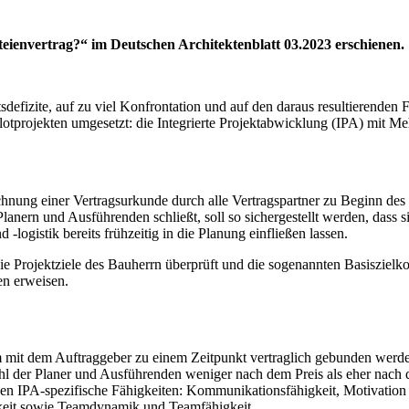
rteienvertrag?“ im Deutschen Architektenblatt 03.2023 erschienen.
fizite, auf zu viel Konfrontation und auf den daraus resultierenden Fru
ilotprojekten umgesetzt: die Integrierte Projektabwicklung (IPA) mit M
ichnung einer Vertragsurkunde durch alle Vertragspartner zu Beginn de
nern und Ausführenden schließt, soll so sichergestellt werden, dass si
ogistik bereits frühzeitig in die Planung einfließen lassen.
die Projektziele des Bauherrn überprüft und die sogenannten Basiszielko
en erweisen.
mit dem Auftraggeber zu einem Zeitpunkt vertraglich gebunden werden
ahl der Planer und Ausführenden weniger nach dem Preis als eher nach 
ssen IPA-spezifische Fähigkeiten: Kommunikationsfähigkeit, Motivation
gkeit sowie Teamdynamik und Teamfähigkeit.