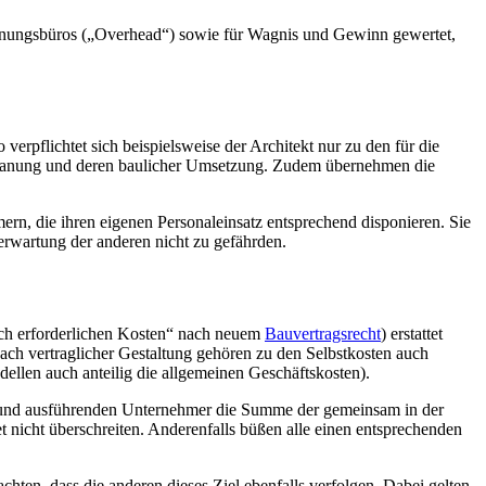
Planungsbüros („Overhead“) sowie für Wagnis und Gewinn gewertet,
erpflichtet sich beispielsweise der Architekt nur zu den für die
 Planung und deren baulicher Umsetzung. Zudem übernehmen die
ern, die ihren eigenen Personaleinsatz entsprechend disponieren. Sie
nerwartung der anderen nicht zu gefährden.
ich erforderlichen Kosten“ nach neuem
Bauvertragsrecht
) erstattet
nach vertraglicher Gestaltung gehören zu den Selbstkosten auch
llen auch anteilig die allgemeinen Geschäftskosten).
ner und ausführenden Unternehmer die Summe der gemeinsam in der
 nicht überschreiten. Anderenfalls büßen alle einen entsprechenden
achten, dass die anderen dieses Ziel ebenfalls verfolgen. Dabei gelten