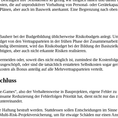
sten, die auf unproduktiver Vorhaltung von Personal- oder Gerätekapazi
 Plänen, aber auch im Bauwerk anerkannt. Eine Begrenzung nach oben be
Bauherr bei der Budgetbildung üblicherweise Risikobudgets anlegt. Um z
dget von den Vertragsparteien in der frühen Phase der Zusammenarbeit 
ändig übernimmt, wird das Risikobudget bei der Bildung der Basiszielk
tigten, aber auch nicht erkannte Risiken realisieren.
vermeiden oder, soweit dies nicht möglich ist, zumindest die Kostenfolg
geschöpft, oder sind die tatsächlich erstatteten Selbstkosten sogar ge
sten als Bonus anteilig auf alle Mehrvertragsparteien verteilt.
chluss
-Games“, also der Verhaltensweise in Bauprojekten, eigene Fehler zu v
insame Reduzierung der Fehlerfolgen Priorität hat, dient nicht nur da
untereinander.
 Haftung bestraft werden. Stattdessen sollen Entscheidungen im Sinne d
 Multi-Risk-Projektversicherung, um für etwaige Schäden nur einen An