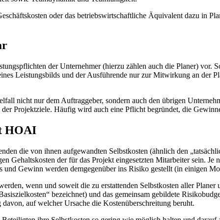
 Geschäftskosten oder das betriebswirtschaftliche Äquivalent dazu in 
ar
ungspflichten der Unternehmer (hierzu zählen auch die Planer) vor. So v
seines Leistungsbilds und der Ausführende nur zur Mitwirkung an der
elfall nicht nur dem Auftraggeber, sondern auch den übrigen Unternehm
h der Projektziele. Häufig wird auch eine Pflicht begründet, die Gewin
tt HOAI
nden die von ihnen aufgewandten Selbstkosten (ähnlich den „tatsächl
en Gehaltskosten der für das Projekt eingesetzten Mitarbeiter sein. Je 
und Gewinn werden demgegenüber ins Risiko gestellt (in einigen Mode
t werden, wenn und soweit die zu erstattenden Selbstkosten aller Pla
„Basiszielkosten“ bezeichnet) und das gemeinsam gebildete Risikobudget
gig davon, auf welcher Ursache die Kostenüberschreitung beruht.
 Beteiligten ihre Selbstkosten so gering wie möglich halten und darauf 