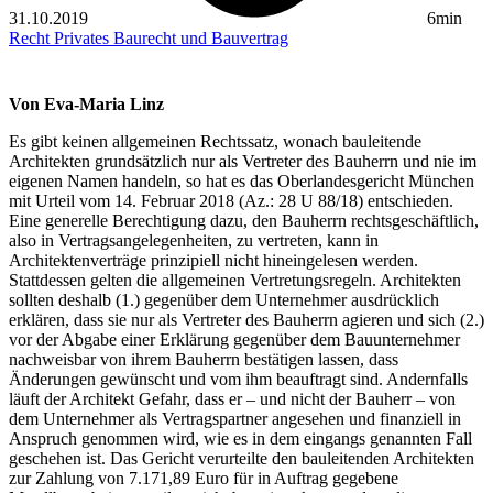
31.10.2019
6min
Recht
Privates Baurecht und Bauvertrag
Von Eva-Maria Linz
Es gibt keinen allgemeinen Rechtssatz, wonach bauleitende
Architekten grundsätzlich nur als Vertreter des Bauherrn und nie im
eigenen Namen handeln, so hat es das Oberlandesgericht München
mit Urteil vom 14. Februar 2018 (Az.: 28 U 88/18) entschieden.
Eine generelle Berechtigung dazu, den Bauherrn rechtsgeschäftlich,
also in Vertragsangelegenheiten, zu vertreten, kann in
Architektenverträge prinzipiell nicht hineingelesen werden.
Stattdessen gelten die allgemeinen Vertretungsregeln. Architekten
sollten deshalb (1.) gegenüber dem Unternehmer ausdrücklich
erklären, dass sie nur als Vertreter des Bauherrn agieren und sich (2.)
vor der Abgabe einer Erklärung gegenüber dem Bauunternehmer
nachweisbar von ihrem Bauherrn bestätigen lassen, dass
Änderungen gewünscht und vom ihm beauftragt sind. Andernfalls
läuft der Architekt Gefahr, dass er – und nicht der Bauherr – von
dem Unternehmer als Vertragspartner angesehen und finanziell in
Anspruch genommen wird, wie es in dem eingangs genannten Fall
geschehen ist. Das Gericht verurteilte den bauleitenden Architekten
zur Zahlung von 7.171,89 Euro für in Auftrag gegebene