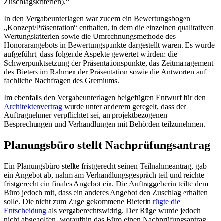
Zuschlagskriterien).“
In den Vergabeunterlagen war zudem ein Bewertungsbogen
„Konzept/Präsentation“ enthalten, in dem die einzelnen qualitativen
Wertungskriterien sowie die Umrechnungsmethode des
Honorarangebots in Bewertungspunkte dargestellt waren. Es wurde
aufgeführt, dass folgende Aspekte gewertet würden: die
Schwerpunktsetzung der Präsentationspunkte, das Zeitmanagement
des Bieters im Rahmen der Präsentation sowie die Antworten auf
fachliche Nachfragen des Gremiums.
Im ebenfalls den Vergabeunterlagen beigefügten Entwurf für den
Architektenvertrag
wurde unter anderem geregelt, dass der
Auftragnehmer verpflichtet sei, an projektbezogenen
Besprechungen und Verhandlungen mit Behörden teilzunehmen.
Planungsbüro stellt Nachprüfungsantrag
Ein Planungsbüro stellte fristgerecht seinen Teilnahmeantrag, gab
ein Angebot ab, nahm am Verhandlungsgespräch teil und reichte
fristgerecht ein finales Angebot ein. Die Auftraggeberin teilte dem
Büro jedoch mit, dass ein anderes Angebot den Zuschlag erhalten
solle. Die nicht zum Zuge gekommene Bieterin
rügte die
Entscheidung
als vergaberechtswidrig. Der Rüge wurde jedoch
nicht abgeholfen, woraufhin das Büro einen Nachprüfungsantrag