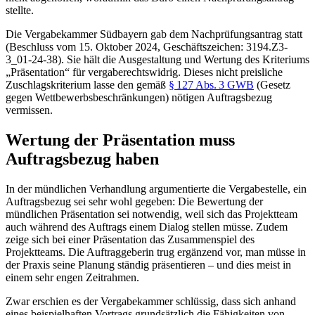
stellte.
Die Vergabekammer Südbayern gab dem Nachprüfungsantrag statt
(Beschluss vom 15. Oktober 2024, Geschäftszeichen: 3194.Z3-
3_01-24-38). Sie hält die Ausgestaltung und Wertung des Kriteriums
„Präsentation“ für vergaberechtswidrig. Dieses nicht preisliche
Zuschlagskriterium lasse den gemäß
§ 127 Abs. 3 GWB
(Gesetz
gegen Wettbewerbsbeschränkungen) nötigen Auftragsbezug
vermissen.
Wertung der Präsentation muss
Auftragsbezug haben
In der mündlichen Verhandlung argumentierte die Vergabestelle, ein
Auftragsbezug sei sehr wohl gegeben: Die Bewertung der
mündlichen Präsentation sei notwendig, weil sich das Projektteam
auch während des Auftrags einem Dialog stellen müsse. Zudem
zeige sich bei einer Präsentation das Zusammenspiel des
Projektteams. Die Auftraggeberin trug ergänzend vor, man müsse in
der Praxis seine Planung ständig präsentieren – und dies meist in
einem sehr engen Zeitrahmen.
Zwar erschien es der Vergabekammer schlüssig, dass sich anhand
eines beispielhaften Vortrags grundsätzlich die Fähigkeiten von