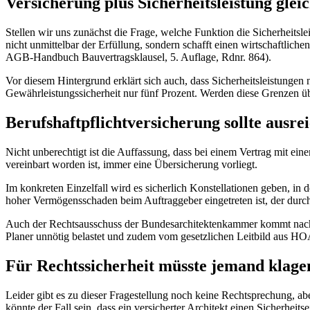
Versicherung plus Sicherheitsleistung gle
Stellen wir uns zunächst die Frage, welche Funktion die Sicherheitsle
nicht unmittelbar der Erfüllung, sondern schafft einen wirtschaftlich
AGB-Handbuch Bauvertragsklausel, 5. Auflage, Rdnr. 864).
Vor diesem Hintergrund erklärt sich auch, dass Sicherheitsleistungen 
Gewährleistungssicherheit nur fünf Prozent. Werden diese Grenzen üb
Berufshaftpflichtversicherung sollte ausre
Nicht unberechtigt ist die Auffassung, dass bei einem Vertrag mit ein
vereinbart worden ist, immer eine Übersicherung vorliegt.
Im konkreten Einzelfall wird es sicherlich Konstellationen geben, in d
hoher Vermögensschaden beim Auftraggeber eingetreten ist, der durch
Auch der Rechtsausschuss der Bundesarchitektenkammer kommt nach 
Planer unnötig belastet und zudem vom gesetzlichen Leitbild aus H
Für Rechtssicherheit müsste jemand klage
Leider gibt es zu dieser Fragestellung noch keine Rechtsprechung, abe
könnte der Fall sein, dass ein versicherter Architekt einen Sicherheit