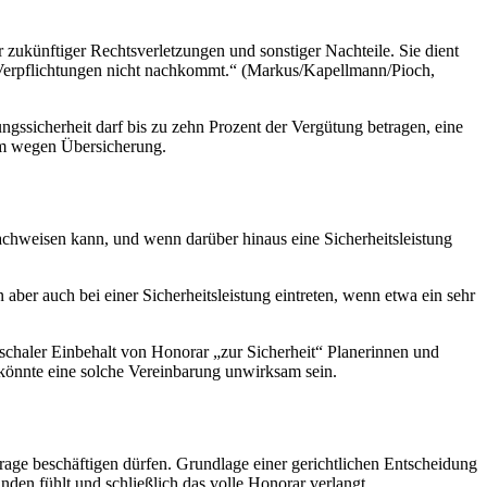
r zukünftiger Rechtsverletzungen und sonstiger Nachteile. Sie dient
hen Verpflichtungen nicht nachkommt.“ (Markus/Kapellmann/Pioch,
ungssicherheit darf bis zu zehn Prozent der Vergütung betragen, eine
sam wegen Übersicherung.
chweisen kann, und wenn darüber hinaus eine Sicherheitsleistung
n aber auch bei einer Sicherheitsleistung eintreten, wenn etwa ein sehr
haler Einbehalt von Honorar „zur Sicherheit“ Planerinnen und
könnte eine solche Vereinbarung unwirksam sein.
 Frage beschäftigen dürfen. Grundlage einer gerichtlichen Entscheidung
unden fühlt und schließlich das volle Honorar verlangt.