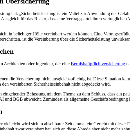
ich Übersicherung
istung hat. „Sicherheitsleistung ist ein Mittel zur Abwendung der Gefah
en Ausgleich für das Risiko, dass eine Vertragspartei ihren vertraglic
nicht in beliebiger Höhe vereinbart werden können. Eine Vertragserfüll
erschritten, ist die Vereinbarung über die Sicherheitsleistung unwirk
ichen
em Architekten oder Ingenieur, der eine
Berufshaftpflichtversicherung
na
enen die Versicherung nicht ausgleichspflichtig ist. Diese Situation kan
 den vereinbarten Sicherheitseinbehalt nicht abgedeckt wird.
eingehender Befassung mit dem Thema zu dem Schluss, dass ein pausc
OAI und BGB abweicht. Zumindest als allgemeine Geschäftsbedingung 
n
r vielleicht wird sich in absehbarer Zeit einmal ein Gericht mit dieser
seinbehalt zwar vereinbart hat, sich an diese Abrede aber nicht mehr geb