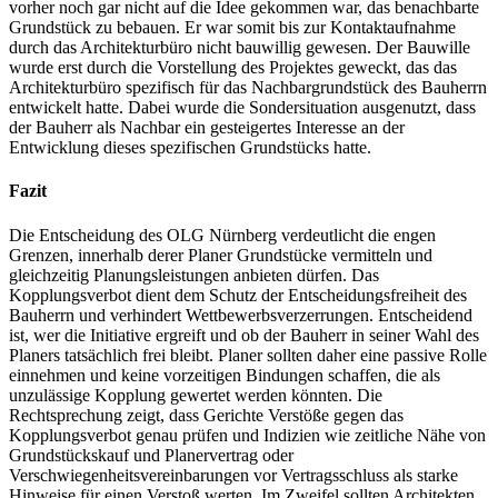
vorher noch gar nicht auf die Idee gekommen war, das benachbarte
Grundstück zu bebauen. Er war somit bis zur Kontaktaufnahme
durch das Architekturbüro nicht bauwillig gewesen. Der Bauwille
wurde erst durch die Vorstellung des Projektes geweckt, das das
Architekturbüro spezifisch für das Nachbargrundstück des Bauherrn
entwickelt hatte. Dabei wurde die Sondersituation ausgenutzt, dass
der Bauherr als Nachbar ein gesteigertes Interesse an der
Entwicklung dieses spezifischen Grundstücks hatte.
Fazit
Die Entscheidung des OLG Nürnberg verdeutlicht die engen
Grenzen, innerhalb derer Planer Grundstücke vermitteln und
gleichzeitig Planungsleistungen anbieten dürfen. Das
Kopplungsverbot dient dem Schutz der Entscheidungsfreiheit des
Bauherrn und verhindert Wettbewerbsverzerrungen. Entscheidend
ist, wer die Initiative ergreift und ob der Bauherr in seiner Wahl des
Planers tatsächlich frei bleibt. Planer sollten daher eine passive Rolle
einnehmen und keine vorzeitigen Bindungen schaffen, die als
unzulässige Kopplung gewertet werden könnten. Die
Rechtsprechung zeigt, dass Gerichte Verstöße gegen das
Kopplungsverbot genau prüfen und Indizien wie zeitliche Nähe von
Grundstückskauf und Planervertrag oder
Verschwiegenheitsvereinbarungen vor Vertragsschluss als starke
Hinweise für einen Verstoß werten. Im Zweifel sollten Architekten