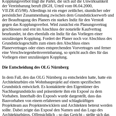
Kopplungsverbot trägt die Partei, die sich auf die Unwirksamkeit
der Vereinbarung beruft (BGH, Urteil vom 06.04.2000,
VII ZR 455/98). Allerdings ist ein enger zeitlicher, räumlicher oder
persönlicher Zusammenhang zwischen dem Grundstückserwerb und
der Beauftragung des Planers ein starkes Indiz für den Verstoß
gegen das Kopplungsverbot. Wird zunächst ein Planungsvertrag
geschlossen und erst im Anschluss der notarielle Kaufvertrag
beurkundet, ist dies ebenfalls ein Indiz für das Vorliegen einer
unzulässigen Kopplung. Fordert der Planer noch vor Abschluss des
Grundstücksgeschäfts zum einen den Abschluss eines
Planervertrages oder eines entsprechenden Vorvertrages und ferner
eine Verschwiegenheitsvereinbarung, so spricht auch dies für das
Vorliegen einer unzulässigen Kopplung.
Die Entscheidung des OLG Nürnberg
In dem Fall, den das OLG Nürnberg zu entscheiden hatte, hatte ein
Architekturbüro ein Wohnbauprojekt auf einem spezifischen
Grundstück entwickelt. Es kontaktierte den Eigentümer des
Nachbargrundstücks und präsentierte ihm ein Exposé zu dem
Vorhaben. Innerhalb des Exposés wurde dargestellt, dass das
Bauvorhaben von einem erfahrenen und schlagkräftigen
Projektteam aus Projektentwicklern und Architekten betreut werden
sollte. Dabei zeigte das Exposé den Namen und das Logo des
Architekturbüros. Offensichtlich – so das Gericht – stellte sich das