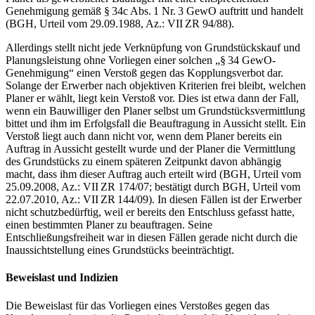
Genehmigung gemäß § 34c Abs. 1 Nr. 3 GewO auftritt und handelt
(BGH, Urteil vom 29.09.1988, Az.: VII ZR 94/88).
Allerdings stellt nicht jede Verknüpfung von Grundstückskauf und
Planungsleistung ohne Vorliegen einer solchen „§ 34 GewO-
Genehmigung“ einen Verstoß gegen das Kopplungsverbot dar.
Solange der Erwerber nach objektiven Kriterien frei bleibt, welchen
Planer er wählt, liegt kein Verstoß vor. Dies ist etwa dann der Fall,
wenn ein Bauwilliger den Planer selbst um Grundstücksvermittlung
bittet und ihm im Erfolgsfall die Beauftragung in Aussicht stellt. Ein
Verstoß liegt auch dann nicht vor, wenn dem Planer bereits ein
Auftrag in Aussicht gestellt wurde und der Planer die Vermittlung
des Grundstücks zu einem späteren Zeitpunkt davon abhängig
macht, dass ihm dieser Auftrag auch erteilt wird (BGH, Urteil vom
25.09.2008, Az.: VII ZR 174/07; bestätigt durch BGH, Urteil vom
22.07.2010, Az.: VII ZR 144/09). In diesen Fällen ist der Erwerber
nicht schutzbedürftig, weil er bereits den Entschluss gefasst hatte,
einen bestimmten Planer zu beauftragen. Seine
Entschließungsfreiheit war in diesen Fällen gerade nicht durch die
Inaussichtstellung eines Grundstücks beeinträchtigt.
Beweislast und Indizien
Die Beweislast für das Vorliegen eines Verstoßes gegen das