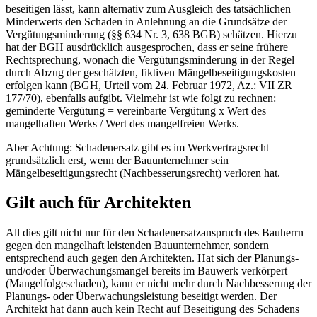
beseitigen lässt, kann alternativ zum Ausgleich des tatsächlichen
Minderwerts den Schaden in Anlehnung an die Grundsätze der
Vergütungsminderung (§§ 634 Nr. 3, 638 BGB) schätzen. Hierzu
hat der BGH ausdrücklich ausgesprochen, dass er seine frühere
Rechtsprechung, wonach die Vergütungsminderung in der Regel
durch Abzug der geschätzten, fiktiven Mängelbeseitigungskosten
erfolgen kann (BGH, Urteil vom 24. Februar 1972, Az.: VII ZR
177/70), ebenfalls aufgibt. Vielmehr ist wie folgt zu rechnen:
geminderte Vergütung = vereinbarte Vergütung x Wert des
mangelhaften Werks / Wert des mangelfreien Werks.
Aber Achtung: Schadenersatz gibt es im Werkvertragsrecht
grundsätzlich erst, wenn der Bauunternehmer sein
Mängelbeseitigungsrecht (Nachbesserungsrecht) verloren hat.
Gilt auch für Architekten
All dies gilt nicht nur für den Schadenersatzanspruch des Bauherrn
gegen den mangelhaft leistenden Bauunternehmer, sondern
entsprechend auch gegen den Architekten. Hat sich der Planungs-
und/oder Überwachungsmangel bereits im Bauwerk verkörpert
(Mangelfolgeschaden), kann er nicht mehr durch Nachbesserung der
Planungs- oder Überwachungsleistung beseitigt werden. Der
Architekt hat dann auch kein Recht auf Beseitigung des Schadens