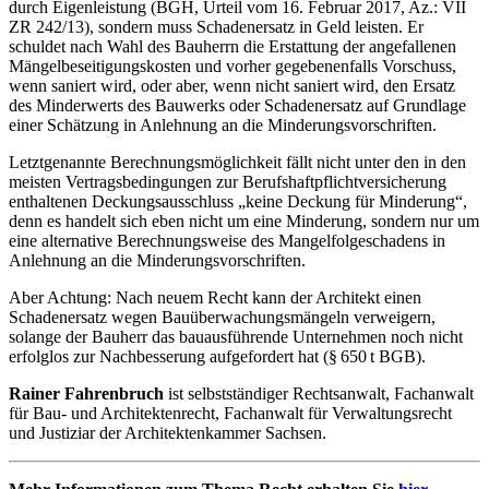
durch Eigenleistung (BGH, Urteil vom 16. Februar 2017, Az.: VII
ZR 242/13), sondern muss Schadenersatz in Geld leisten. Er
schuldet nach Wahl des Bauherrn die Erstattung der angefallenen
Mängelbeseitigungskosten und vorher gegebenenfalls Vorschuss,
wenn saniert wird, oder aber, wenn nicht saniert wird, den Ersatz
des Minderwerts des Bauwerks oder Schadenersatz auf Grundlage
einer Schätzung in Anlehnung an die Minderungsvorschriften.
Letztgenannte Berechnungsmöglichkeit fällt nicht unter den in den
meisten Vertragsbedingungen zur Berufshaftpflichtversicherung
enthaltenen Deckungsausschluss „keine Deckung für Minderung“,
denn es handelt sich eben nicht um eine Minderung, sondern nur um
eine alternative Berechnungsweise des Mangelfolgeschadens in
Anlehnung an die Minderungsvorschriften.
Aber Achtung: Nach neuem Recht kann der Architekt einen
Schadenersatz wegen Bauüberwachungsmängeln verweigern,
solange der Bauherr das bauausführende Unternehmen noch nicht
erfolglos zur Nachbesserung aufgefordert hat (§ 650 t BGB).
Rainer Fahrenbruch
ist selbstständiger Rechtsanwalt, Fachanwalt
für Bau- und Architektenrecht, Fachanwalt für Verwaltungsrecht
und Justiziar der Architektenkammer Sachsen.