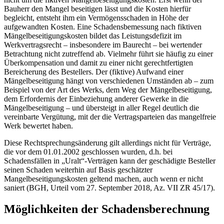
Bauherr den Mangel beseitigen lässt und die Kosten hierfür
begleicht, entsteht ihm ein Vermögensschaden in Höhe der
aufgewandten Kosten. Eine Schadensbemessung nach fiktiven
Mängelbeseitigungskosten bildet das Leistungsdefizit im
Werkvertragsrecht – insbesondere im Baurecht – bei wertender
Betrachtung nicht zutreffend ab. Vielmehr führt sie häufig zu einer
Überkompensation und damit zu einer nicht gerechtfertigten
Bereicherung des Bestellers. Der (fiktive) Aufwand einer
Mängelbeseitigung hängt von verschiedenen Umständen ab – zum
Beispiel von der Art des Werks, dem Weg der Mängelbeseitigung,
dem Erfordernis der Einbeziehung anderer Gewerke in die
Mängelbeseitigung – und übersteigt in aller Regel deutlich die
vereinbarte Vergütung, mit der die Vertragsparteien das mangelfreie
Werk bewertet haben.
Diese Rechtsprechungsänderung gilt allerdings nicht für Verträge,
die vor dem 01.01.2002 geschlossen wurden, d.h. bei
Schadensfällen in „Uralt“-Verträgen kann der geschädigte Besteller
seinen Schaden weiterhin auf Basis geschätzter
Mangelbeseitigungskosten geltend machen, auch wenn er nicht
saniert (BGH, Urteil vom 27. September 2018, Az. VII ZR 45/17).
Möglichkeiten der Schadensberechnung