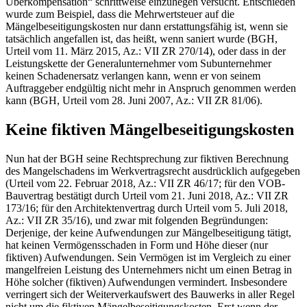
Überkompensation“ schrittweise einzuhegen versucht. Entschieden
wurde zum Beispiel, dass die Mehrwertsteuer auf die
Mängelbeseitigungskosten nur dann erstattungsfähig ist, wenn sie
tatsächlich angefallen ist, das heißt, wenn saniert wurde (BGH,
Urteil vom 11. März 2015, Az.: VII ZR 270/14), oder dass in der
Leistungskette der Generalunternehmer vom Subunternehmer
keinen Schadenersatz verlangen kann, wenn er von seinem
Auftraggeber endgültig nicht mehr in Anspruch genommen werden
kann (BGH, Urteil vom 28. Juni 2007, Az.: VII ZR 81/06).
Keine fiktiven Mängelbeseitigungskosten
Nun hat der BGH seine Rechtsprechung zur fiktiven Berechnung
des Mangelschadens im Werkvertragsrecht ausdrücklich aufgegeben
(Urteil vom 22. Februar 2018, Az.: VII ZR 46/17; für den VOB-
Bauvertrag bestätigt durch Urteil vom 21. Juni 2018, Az.: VII ZR
173/16; für den Architektenvertrag durch Urteil vom 5. Juli 2018,
Az.: VII ZR 35/16), und zwar mit folgenden Begründungen:
Derjenige, der keine Aufwendungen zur Mängelbeseitigung tätigt,
hat keinen Vermögensschaden in Form und Höhe dieser (nur
fiktiven) Aufwendungen. Sein Vermögen ist im Vergleich zu einer
mangelfreien Leistung des Unternehmers nicht um einen Betrag in
Höhe solcher (fiktiven) Aufwendungen vermindert. Insbesondere
verringert sich der Weiterverkaufswert des Bauwerks in aller Regel
nicht um die fiktiven Mängelbeseitigungskosten. Erst wenn der