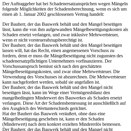
Der Auftraggeber hat bei Schadenersatzansprüchen wegen Mängeln
folgende Möglichkeiten der Schadensberechnung, wenn es sich um
einen ab 1. Januar 2002 geschlossenen Vertrag handelt:
Der Bauherr, der das Bauwerk behält und den Mangel beseitigen
lässt, kann die von ihm aufgewandten Mängelbeseitigungskosten als
Schaden ersetzt verlangen, und zwar inklusive Mehrwertsteuer,
wenn er nicht vorsteuerabzugsberechtigt ist.
Der Bauherr, der das Bauwerk behält und den Mangel beseitigen
lassen will, hat das Recht, einen angemessenen Vorschuss zu
fordern, denn er muss die Mängelbeseitigung nicht zugunsten des
schadenersatzpflichtigen Unternehmers vorfinanzieren. Der
Vorschussanspruch bemisst sich nach den geschätzten
Mängelbeseitigungskosten, und zwar ohne Mehrwertsteuer. Die
Verwendung des Vorschusses ist abzurechnen. Die Mehrwertsteuer
kann nachgefordert werden, sobald sie angefallen ist.
Der Bauherr, der das Bauwerk behält und den Mangel nicht
beseitigen lässt, kann im Wege einer Vermögensbilanz den
mangelbedingten Minderwert des Bauwerkes als Schaden ersetzt
verlangen. Diese Art der Schadensbemessung ist ausschließlich auf
den Ausgleich des Wertunterschieds gerichtet.
Hat der Bauherr das Bauwerk veräußert, ohne dass eine
Mängelbeseitigung geschehen ist, kann er den Schaden
(Minderwert) nach dem konkret erzielten Mindererlös bemessen.
Der Bauherr, der das Bauwerk behält und den Mangel nicht