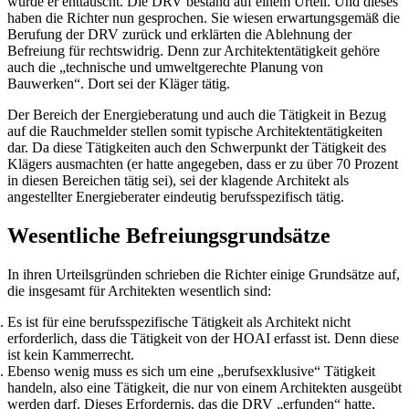
wurde er enttäuscht. Die DRV bestand auf einem Urteil. Und dieses
haben die Richter nun gesprochen. Sie wiesen erwartungsgemäß die
Berufung der DRV zurück und erklärten die Ablehnung der
Befreiung für rechtswidrig. Denn zur Architektentätigkeit gehöre
auch die „technische und umweltgerechte Planung von
Bauwerken“. Dort sei der Kläger tätig.
Der Bereich der Energieberatung und auch die Tätigkeit in Bezug
auf die Rauchmelder stellen somit typische Architektentätigkeiten
dar. Da diese Tätigkeiten auch den Schwerpunkt der Tätigkeit des
Klägers ausmachten (er hatte angegeben, dass er zu über 70 Prozent
in diesen Bereichen tätig sei), sei der klagende Architekt als
angestellter Energieberater eindeutig berufsspezifisch tätig.
Wesentliche Befreiungsgrundsätze
In ihren Urteilsgründen schrieben die Richter einige Grundsätze auf,
die insgesamt für Architekten wesentlich sind:
Es ist für eine berufsspezifische Tätigkeit als Architekt nicht
erforderlich, dass die Tätigkeit von der HOAI erfasst ist. Denn diese
ist kein Kammerrecht.
Ebenso wenig muss es sich um eine „berufsexklusive“ Tätigkeit
handeln, also eine Tätigkeit, die nur von einem Architekten ausgeübt
werden darf. Dieses Erfordernis, das die DRV „erfunden“ hatte,