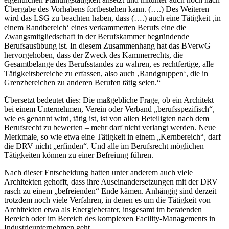
Übergabe des Vorhabens fortbestehen kann. (….) Des Weiteren
wird das LSG zu beachten haben, dass (….) auch eine Tätigkeit ‚in
einem Randbereich‘ eines verkammerten Berufs eine die
Zwangsmitgliedschaft in der Berufskammer begründende
Berufsausübung ist. In diesem Zusammenhang hat das BVerwG
hervorgehoben, dass der Zweck des Kammerrechts, die
Gesamtbelange des Berufsstandes zu wahren, es rechtfertige, alle
Tätigkeitsbereiche zu erfassen, also auch ‚Randgruppen‘, die in
Grenzbereichen zu anderen Berufen tätig seien.“
Übersetzt bedeutet dies: Die maßgebliche Frage, ob ein Architekt
bei einem Unternehmen, Verein oder Verband „berufsspezifisch“,
wie es genannt wird, tätig ist, ist von allen Beteiligten nach dem
Berufsrecht zu bewerten – mehr darf nicht verlangt werden. Neue
Merkmale, so wie etwa eine Tätigkeit in einem „Kernbereich“, darf
die DRV nicht „erfinden“. Und alle im Berufsrecht möglichen
Tätigkeiten können zu einer Befreiung führen.
Nach dieser Entscheidung hatten unter anderem auch viele
Architekten gehofft, dass ihre Auseinandersetzungen mit der DRV
rasch zu einem „befreienden“ Ende kämen. Anhängig sind derzeit
trotzdem noch viele Verfahren, in denen es um die Tätigkeit von
Architekten etwa als Energieberater, insgesamt im beratenden
Bereich oder im Bereich des komplexen Facility-Managements in
Industrieunternehmen geht.