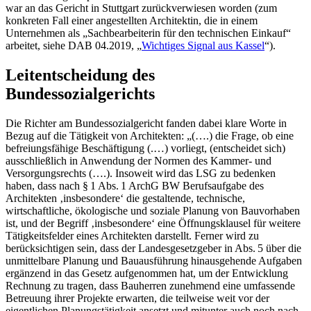
war an das Gericht in Stuttgart zurückverwiesen worden (zum
konkreten Fall einer angestellten Architektin, die in einem
Unternehmen als „Sachbearbeiterin für den technischen Einkauf“
arbeitet, siehe DAB 04.2019, „
Wichtiges Signal aus Kassel
“).
Leitentscheidung des
Bundessozialgerichts
Die Richter am Bundessozialgericht fanden dabei klare Worte in
Bezug auf die Tätigkeit von Architekten: „(….) die Frage, ob eine
befreiungsfähige Beschäftigung (.…) vorliegt, (entscheidet sich)
ausschließlich in Anwendung der Normen des Kammer- und
Versorgungsrechts (….). Insoweit wird das LSG zu bedenken
haben, dass nach § 1 Abs. 1 ArchG BW Berufsaufgabe des
Architekten ‚insbesondere‘ die gestaltende, technische,
wirtschaftliche, ökologische und soziale Planung von Bauvorhaben
ist, und der Begriff ‚insbesondere‘ eine Öffnungsklausel für weitere
Tätigkeitsfelder eines Architekten darstellt. Ferner wird zu
berücksichtigen sein, dass der Landesgesetzgeber in Abs. 5 über die
unmittelbare Planung und Bauausführung hinausgehende Aufgaben
ergänzend in das Gesetz aufgenommen hat, um der Entwicklung
Rechnung zu tragen, dass Bauherren zunehmend eine umfassende
Betreuung ihrer Projekte erwarten, die teilweise weit vor der
eigentlichen Planungstätigkeit ansetzt und mitunter auch noch nach