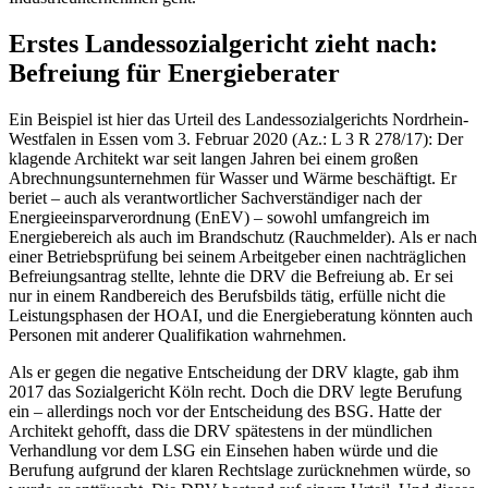
Erstes Landessozialgericht zieht nach:
Befreiung für Energieberater
Ein Beispiel ist hier das Urteil des Landessozialgerichts Nordrhein-
Westfalen in Essen vom 3. Februar 2020 (Az.: L 3 R 278/17): Der
klagende Architekt war seit langen Jahren bei einem großen
Abrechnungsunternehmen für Wasser und Wärme beschäftigt. Er
beriet – auch als verantwortlicher Sachverständiger nach der
Energieeinsparverordnung (EnEV) – sowohl umfangreich im
Energiebereich als auch im Brandschutz (Rauchmelder). Als er nach
einer Betriebsprüfung bei seinem Arbeitgeber einen nachträglichen
Befreiungsantrag stellte, lehnte die DRV die Befreiung ab. Er sei
nur in einem Randbereich des Berufsbilds tätig, erfülle nicht die
Leistungsphasen der HOAI, und die Energieberatung könnten auch
Personen mit anderer Qualifikation wahrnehmen.
Als er gegen die negative Entscheidung der DRV klagte, gab ihm
2017 das Sozialgericht Köln recht. Doch die DRV legte Berufung
ein – allerdings noch vor der Entscheidung des BSG. Hatte der
Architekt gehofft, dass die DRV spätestens in der mündlichen
Verhandlung vor dem LSG ein Einsehen haben würde und die
Berufung aufgrund der klaren Rechtslage zurücknehmen würde, so