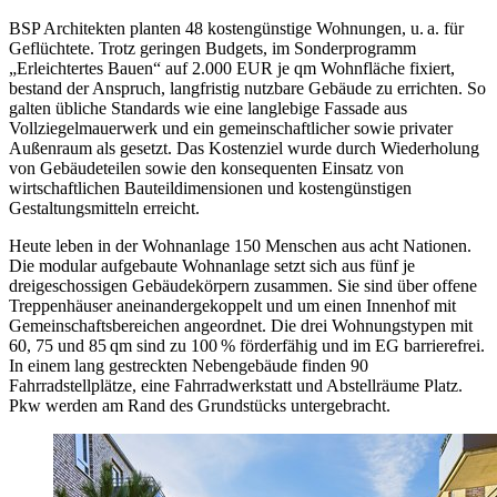
BSP Architekten planten 48 kostengünstige Wohnungen, u. a. für
Geflüchtete. Trotz geringen Budgets, im Sonderprogramm
„Erleichtertes Bauen“ auf 2.000 EUR je qm Wohnfläche fixiert,
bestand der Anspruch, langfristig nutzbare Gebäude zu errichten. So
galten übliche Standards wie eine langlebige Fassade aus
Vollziegelmauerwerk und ein gemeinschaftlicher sowie privater
Außenraum als gesetzt. Das Kostenziel wurde durch Wiederholung
von Gebäudeteilen sowie den konsequenten Einsatz von
wirtschaftlichen Bauteildimensionen und kostengünstigen
Gestaltungsmitteln erreicht.
Heute leben in der Wohnanlage 150 Menschen aus acht Nationen.
Die modular aufgebaute Wohnanlage setzt sich aus fünf je
dreigeschossigen Gebäudekörpern zusammen. Sie sind über offene
Treppenhäuser aneinandergekoppelt und um einen Innenhof mit
Gemeinschaftsbereichen angeordnet. Die drei Wohnungstypen mit
60, 75 und 85 qm sind zu 100 % förderfähig und im EG barrierefrei.
In einem lang gestreckten Nebengebäude finden 90
Fahrradstellplätze, eine Fahrradwerkstatt und Abstellräume Platz.
Pkw werden am Rand des Grundstücks untergebracht.