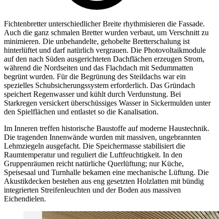
Fichtenbretter unterschiedlicher Breite rhythmisieren die Fassade.
Auch die ganz schmalen Bretter wurden verbaut, um Verschnitt zu
minimieren. Die unbehandelte, gehobelte Bretterschalung ist
hinterlüftet und darf natürlich vergrauen. Die Photovoltaikmodule
auf den nach Süden ausgerichteten Dachflächen erzeugen Strom,
während die Nordseiten und das Flachdach mit Sedummatten
begrünt wurden. Für die Begrünung des Steildachs war ein
spezielles Schubsicherungssystem erforderlich. Das Gründach
speichert Regenwasser und kühlt durch Verdunstung. Bei
Starkregen versickert überschüssiges Wasser in Sickermulden unter
den Spielflächen und entlastet so die Kanalisation.
Im Inneren treffen historische Baustoffe auf moderne Haustechnik.
Die tragenden Innenwände wurden mit massiven, ungebrannten
Lehmziegeln ausgefacht. Die Speichermasse stabilisiert die
Raumtemperatur und reguliert die Luftfeuchtigkeit. In den
Gruppenräumen reicht natürliche Querlüftung; nur Küche,
Speisesaal und Turnhalle bekamen eine mechanische Lüftung. Die
Akustikdecken bestehen aus eng gesetzten Holzlatten mit bündig
integrierten Streifenleuchten und der Boden aus massiven
Eichendielen.