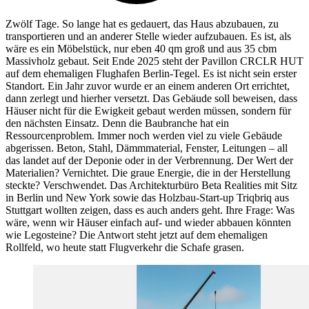
Zwölf Tage. So lange hat es gedauert, das Haus abzubauen, zu
transportieren und an anderer Stelle wieder aufzubauen. Es ist, als
wäre es ein Möbelstück, nur eben 40 qm groß und aus 35 cbm
Massivholz gebaut. Seit Ende 2025 steht der Pavillon CRCLR HUT
auf dem ehemaligen Flughafen Berlin-Tegel. Es ist nicht sein erster
Standort. Ein Jahr zuvor wurde er an einem anderen Ort errichtet,
dann zerlegt und hierher versetzt. Das Gebäude soll beweisen, dass
Häuser nicht für die Ewigkeit gebaut werden müssen, sondern für
den nächsten Einsatz. Denn die Baubranche hat ein
Ressourcenproblem. Immer noch werden viel zu viele Gebäude
abgerissen. Beton, Stahl, Dämmmaterial, Fenster, Leitungen – all
das landet auf der Deponie oder in der Verbrennung. Der Wert der
Materialien? Vernichtet. Die graue Energie, die in der Herstellung
steckte? Verschwendet. Das Architekturbüro Beta Realities mit Sitz
in Berlin und New York sowie das Holzbau-Start-up Triqbriq aus
Stuttgart wollten zeigen, dass es auch anders geht. Ihre Frage: Was
wäre, wenn wir Häuser einfach auf- und wieder abbauen könnten
wie Legosteine? Die Antwort steht jetzt auf dem ehemaligen
Rollfeld, wo heute statt Flugverkehr die Schafe grasen.