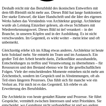
Deshalb reicht mir das Berufsbild des ikonischen Entwerfers mit
dem 6B-Bleistift nicht mehr aus. Dieses Bild hat lange funktioniert.
Der starke Entwurf, die klare Handschrift und die Idee des eigenen
Werks haben das Verständnis von Architektur geprägt. Architektur
wurde als Leistung Einzelner gelesen, als etwas Sichtbares mit
Wiedererkennungswert. Dieses Bild ist tief verankert – in der
Branche, in unseren Köpfen und in der Ausbildung. Es ist nicht
verschwunden. Im Gegenteil, es wirkt weiter – meist leise und oft
unbemerkt.
Gleichzeitig erlebe ich im Alltag etwas anderes. Architektur ist heute
kein Sololauf mehr. Sie entsteht im Team und im Austausch. Ein
großer Teil der Arbeit besteht darin, Zielkonflikte auszuhandeln,
Entscheidungen zu treffen und Verantwortung zu übernehmen – für
Ressourcen und den Bestand ebenso wie für die gesellschaftlichen
Folgen. Viele der entscheidenden Momente entstehen nicht mehr am
Zeichentisch, sondern im Gespräch und in Abstimmungen, oft als
Teil eines längeren Prozesses. Das fühlt sich für manche wie ein
Verlust an. Für mich ist es das Gegenteil. Ich erlebe es als
Erweiterung des Berufsbildes.
Die Architekt:in von heute gestaltet Räume und Prozesse. Sie führt
Gespräche, vermittelt zwischen Interessen und setzt Prioritäten. Sie
entscheidet, wo Gestaltung nicht verhandelbar ist und wo andere