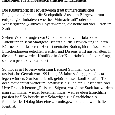
Inkubator für zivilgesellschaftliches Engagement
Die Kulturfabrik in Hoyerswerda trägt bürgerschaftliches
Engagement direkt in die Stadtpolitik. Aus dem Bürgerzentrum
entsprangen Initiativen wie die „Mitmachstadt“ oder die
Wählergruppe „Aktives Hoyerswerda“, die heute mit vier Sitzen im
Stadtrat mitarbeiten.
Stehen Veränderungen vor Ort an, lädt die Kulturfabrik die
Akteur:innen samt Stadtgesellschaft ein, die Entwicklung in ihren
Räumen zu diskutieren. Hier ist neutraler Boden, hier müssen keine
Entscheidungen getroffen werden und Dissens wird ausgehalten. In
diesem Sinne werden Konflikte in der Kulturfabrik nicht verdrängt,
sondern produktiv bearbeitet.
So gibt es in Hoyerswerda zum Beispiel Stimmen, die die
rassistische Gewalt von 1991 nun, 35 Jahre später, gern ad acta
legen würden. Zur Kulturfabrik gehört, diesen konflikthaften Teil
der Stadtidentität weiter im Bewusstsein zu halten. Geschäftsführer
Uwe Proksch betont: „Es ist ein Stigma, was diese Stadt hat, zu dem
man sich immer wieder bekennen muss, weil es eben tatsächlich
passiert ist.“ So besteht statt Schweigen zur Geschichte ein
fortlaufender Dialog über eine zukunftsgewandte und wehrhafte
Identität.