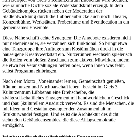
wie räumliche Dichte soziale Widerstandskraft erzeugt. In dem
Gebäudekomplex rücken neben der Moderation der
Stadtentwicklung durch die Lübbenaubrücke auch noch Theater,
Konzertbühne, Werkstätten, Proberäume und Eventlocation in ein
gemeinsames Ensemble.
Diese Nähe schafft echte Synergien: Die Angebote existieren nicht
nur nebeneinander, sie verzahnen sich funktional. So bringt etwa
eine Tanzgruppe ihre Aufträge zum Kostümnähen direkt in die
hauseigene Kreativwerkstatt ein. Nutzer:innen wechseln spielerisch
die Rollen vom bloßen Zuschauen zum aktiven Mitwirken, indem
sie etwa bei Veranstaltungen helfen oder, wenn ihnen was fehlt,
selbst Programm einbringen.
Nach dem Motto „Voneinander lernen, Gemeinschaft genießen,
Räume nutzen und Nachbarschaft leben“ besteht im Gleis 3
Kulturzentrum Lübbenau eine Drehscheibe, die
zivilgesellschaftliches Engagement mit handwerklichem Geschick
und (bau-)kulturellem Ausdruck verwebt. Es sind die Menschen, die
mit Ideen und Gestaltungsneugier den Zusammenhalt im
Strukturwandel festigen. Und es ist die Architektur des dicht
stehenden Gebäudeensembles, die diese Alltagsdemokratie
ermöglicht.