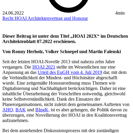
24.06.2022
4min
Recht
HOAI
Architektenvertrag und Honorar
Dieser Beitrag ist unter dem Titel „HOAI 202X“ im Deutschen
Architektenblatt 07.2022 erschienen.
Von Ronny Herholz, Volker Schnepel und Martin Falenski
Seit der letzten HOAI-Novelle 2013 sind nahezu zehn Jahre
vergangen. Die
HOAI 2021
stellte im Wesentlichen nur eine
Anpassung an das
Urteil des EuGH vom 4. Juli 2019
dar, mit dem
die Verbindlichkeit der Mindest- und Höchstsätze abgeschafft
wurde. Eine zeitgemäße Honorarordnung muss Themen wie
Digitalisierung und Nachhaltigkeit berücksichtigen. Daher ist eine
inhaltliche Überarbeitung der Vorschriften notwendig, gleichwohl
keine Selbstverständlichkeit. Dank des Einsatzes der
Planerorganisationen, nicht zuletzt dem gemeinsamen Auftreten von
AHO,
BAK
und
BIngK,
ist es aber gelungen, die Politik davon zu
überzeugen, eine Novellierung der HOAI in den Koalitionsvertrag
aufzunehmen.
Bei dem anstehenden Diskussionsprozess mit den zuständigen