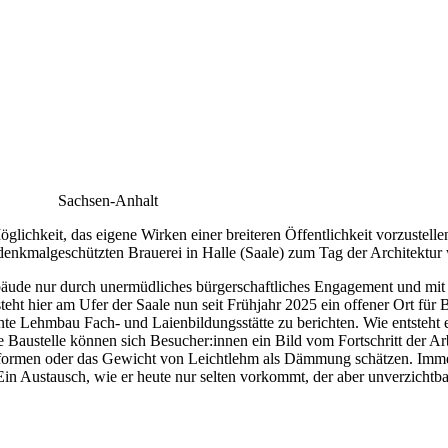
Sachsen-Anhalt
glichkeit, das eigene Wirken einer breiteren Öffentlichkeit vorzustell
enkmalgeschützten Brauerei in Halle (Saale) zum Tag der Architektur 
de nur durch unermüdliches bürgerschaftliches Engagement und mit fi
eht hier am Ufer der Saale nun seit Frühjahr 2025 ein offener Ort f
ante Lehmbau Fach- und Laienbildungsstätte zu berichten. Wie entsteht
e Baustelle können sich Besucher:innen ein Bild vom Fortschritt der 
 formen oder das Gewicht von Leichtlehm als Dämmung schätzen. Imme
Ein Austausch, wie er heute nur selten vorkommt, der aber unverzichtba