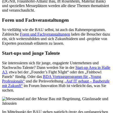
(DGNB, Fraunhofer-Allianz Bau, ift Rosenheim, Material Bank)
und speziellen Messeplätzen werden alle diese Themen thematisiert
und veranschaulicht.
Foren und Fachveranstaltungen
So vielfältig wie die BAU selbst, ist auch das Rahmenprogramm.
Zahlreiche
Foren und Fachveranstaltungen
laden die Besucher dazu
ein, sich weiterzubilden und sich Zukunftsideen und -projekte von
Experten praxisnah erläutern zu lassen.
Start-ups und junge Talente
Sie interessieren sich für junge, engagierte Unternehmen und
Nachwuchs-Talente? Dann werden Sie in der
Start-up Area in Halle
A3,
etwa bei der „Founder’s Fight NIght“ oder den „Fishbowl
Panels“ fündig. Oder das
BDA Vortragsprogramm für „Young
Professionals“
und die Preisverleihung
„Auf IT gebaut – Bauberufe
mit Zukunft“
im Forum Innovation Hub ist vielleicht das, was Sie
suchen.
Im Mittelpunkt der BAU stehen natürlich (trotz des umfangreichen