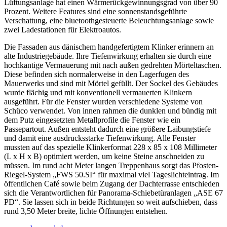
Lüftungsanlage hat einen Wärmerückgewinnungsgrad von über 90
Prozent. Weitere Features sind eine sonnenstandsgeführte
Verschattung, eine bluetoothgesteuerte Beleuchtungsanlage sowie
zwei Ladestationen für Elektroautos.
Die Fassaden aus dänischem handgefertigtem Klinker erinnern an
alte Industriegebäude. Ihre Tiefenwirkung erhalten sie durch eine
hochkantige Vermauerung mit nach außen gedrehten Mörteltaschen.
Diese befinden sich normalerweise in den Lagerfugen des
Mauerwerks und sind mit Mörtel gefüllt. Der Sockel des Gebäudes
wurde flächig und mit konventionell vermauerten Klinkern
ausgeführt. Für die Fenster wurden verschiedene Systeme von
Schüco verwendet. Von innen rahmen die dunklen und bündig mit
dem Putz eingesetzten Metallprofile die Fenster wie ein
Passepartout. Außen entsteht dadurch eine größere Laibungstiefe
und damit eine ausdrucksstarke Tiefenwirkung. Alle Fenster
mussten auf das spezielle Klinkerformat 228 x 85 x 108 Millimeter
(L x H x B) optimiert werden, um keine Steine anschneiden zu
müssen. Im rund acht Meter langen Treppenhaus sorgt das Pfosten-
Riegel-System „FWS 50.SI“ für maximal viel Tageslichteintrag. Im
öffentlichen Café sowie beim Zugang der Dachterrasse entschieden
sich die Verantwortlichen für Panorama-Schiebetüranlagen „ASE 67
PD“. Sie lassen sich in beide Richtungen so weit aufschieben, dass
rund 3,50 Meter breite, lichte Öffnungen entstehen.