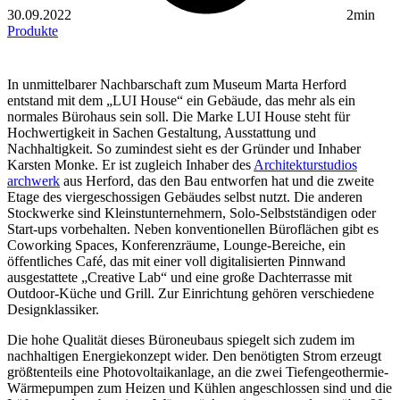
30.09.2022
2min
Produkte
In unmittelbarer Nachbarschaft zum Museum Marta Herford
entstand mit dem „LUI House“ ein Gebäude, das mehr als ein
normales Bürohaus sein soll. Die Marke LUI House steht für
Hochwertigkeit in Sachen Gestaltung, Ausstattung und
Nachhaltigkeit. So zumindest sieht es der Gründer und Inhaber
Karsten Monke. Er ist zugleich Inhaber des
Architekturstudios
archwerk
aus Herford, das den Bau entworfen hat und die zweite
Etage des viergeschossigen Gebäudes selbst nutzt. Die anderen
Stockwerke sind Kleinstunternehmern, Solo-Selbstständigen oder
Start-ups vorbehalten. Neben konventionellen Büroflächen gibt es
Coworking Spaces, Konferenzräume, Lounge-Bereiche, ein
öffentliches Café, das mit einer voll digitalisierten Pinnwand
ausgestattete „Creative Lab“ und eine große Dachterrasse mit
Outdoor-Küche und Grill. Zur Einrichtung gehören verschiedene
Designklassiker.
Die hohe Qualität dieses Büroneubaus spiegelt sich zudem im
nachhaltigen Energiekonzept wider. Den benötigten Strom erzeugt
größtenteils eine Photovoltaikanlage, an die zwei Tiefengeothermie-
Wärmepumpen zum Heizen und Kühlen angeschlossen sind und die