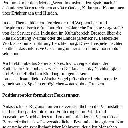
Podium. Unter dem Motto „Wenn Inklusion allen Spaß macht!“
diskutierten Vertreter*innen aus Verbänden, Kultur und Kommunen
über Erfahrungen und Hürden.
In den Themenblöcken „Vordenker und Wegbereiter“ und
„Inspirierend barrierefrei“ wurden erfolgreiche Projekte vorgestellt:
von der Servicestelle Inklusion im Kulturbereich Dresden über die
Klassik Stiftung Weimar oder die Landesgartenschau Leinefelde-
Worbis bis hin zur Stiftung Leuchtenburg. Diese Beispiele machten
deutlich, dass inklusive Gestaltung immer auch Innovationsmotor
sein kann.
Architekt Hubertus Sauer aus Neschwitz zeigte anhand der
Kulturfabrik Schönbach, wie sich Denkmalschutz, Nachhaltigkeit
und Barrierefreiheit in Einklang bringen lassen.
Landschaftsarchitektin Aischa Vogel präsentierte Freiräume, die
gemeinsames Spielen ermöglichen – ganz ohne Grenzen.
Positionspapier formuliert Forderungen
Anlässlich der Regionalkonferenz veröffentlichten die Veranstalter
ein Positionspapier mit klaren Forderungen an Politik und
Verwaltung: Nachhaltiges und zukunftsorientiertes Bauen müsse
Barrierefreiheit als selbstverständlichen Bestandteil integrieren. Nur
so entstehe ein gesellschaftlicher Mehrwert, der allen Menschen