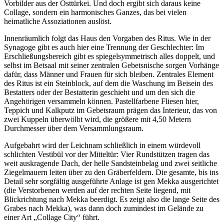
Vorbilder aus der Osttürkei. Und doch ergibt sich daraus keine
Collage, sondern ein harmonisches Ganzes, das bei vielen
heimatliche Assoziationen auslöst.
Innenräumlich folgt das Haus den Vorgaben des Ritus. Wie in der
Synagoge gibt es auch hier eine Trennung der Geschlechter: Im
Erschließungsbereich gibt es spiegelsymmetrisch alles doppelt, und
selbst im Betsaal mit seiner zentralen Gebetsnische sorgen Vorhänge
dafür, dass Männer und Frauen für sich bleiben. Zentrales Element
des Ritus ist ein Steinblock, auf dem die Waschung im Beisein des
Bestatters oder der Bestatterin geschieht und um den sich die
Angehörigen versammeln können. Pastellfarbene Fliesen hier,
Teppich und Kalkputz im Gebetsraum prägen das Interieur, das von
zwei Kuppeln überwölbt wird, die größere mit 4,50 Metern
Durchmesser über dem Versammlungsraum.
Aufgebahrt wird der Leichnam schließlich in einem würdevoll
schlichten Vestibül vor der Mitteltür: Vier Rundstützen tragen das
weit auskragende Dach, der helle Sandsteinbelag und zwei seitliche
Ziegelmauern leiten über zu den Gräberfeldern. Die gesamte, bis ins
Detail sehr sorgfältig ausgeführte Anlage ist gen Mekka ausgerichtet
(die Verstorbenen werden auf der rechten Seite liegend, mit
Blickrichtung nach Mekka beerdigt. Es zeigt also die lange Seite des
Grabes nach Mekka), was dann doch zumindest im Gelände zu
einer Art „Collage City“ führt.