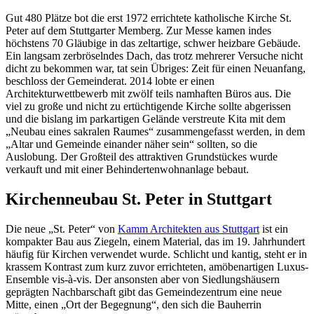
Gut 480 Plätze bot die erst 1972 errichtete katholische Kirche St.
Peter auf dem Stuttgarter Memberg. Zur Messe kamen indes
höchstens 70 Gläubige in das zeltartige, schwer heizbare Gebäude.
Ein langsam zerbröselndes Dach, das trotz mehrerer Versuche nicht
dicht zu bekommen war, tat sein Übriges: Zeit für einen Neuanfang,
beschloss der Gemeinderat. 2014 lobte er einen
Architekturwettbewerb mit zwölf teils namhaften Büros aus. Die
viel zu große und nicht zu ertüchtigende Kirche sollte abgerissen
und die bislang im parkartigen Gelände verstreute Kita mit dem
„Neubau eines sakralen Raumes“ zusammengefasst werden, in dem
„Altar und Gemeinde einander näher sein“ sollten, so die
Auslobung. Der Großteil des attraktiven Grundstückes wurde
verkauft und mit einer Behindertenwohnanlage bebaut.
Kirchenneubau St. Peter in Stuttgart
Die neue „St. Peter“ von
Kamm Architekten aus Stuttgart
ist ein
kompakter Bau aus Ziegeln, einem Material, das im 19. Jahrhundert
häufig für Kirchen verwendet wurde. Schlicht und kantig, steht er in
krassem Kontrast zum kurz zuvor errichteten, amöbenartigen Luxus-
Ensemble vis-à-vis. Der ansonsten aber von Siedlungshäusern
geprägten Nachbarschaft gibt das Gemeindezentrum eine neue
Mitte, einen „Ort der Begegnung“, den sich die Bauherrin