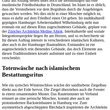
Ganz am Anfang stehen indes noch die Bemühungen um eine
muslimische Friedhofskultur in Deutschland. Im Islam ist es üblich,
dass die Verstorbenen vor dem Begräbnis durch die Angehörigen
gewaschen werden. Wo dies nicht in einer Moschee möglich ist,
muss es dafür auf dem Friedhof einen Ort geben. Im multikulturell
geprägten Hamburger Arbeiterstadtteil Wilhelmsburg steht nun
erstmals ein auf diesen Ritus zugeschnittenes Gebäude, geplant von
der
Züricher Architektin Medine Altiok
. Interkulturelle und soziale
Integrationsprojekte liegen ihr am Herzen, und so recherchierte sie
für diesen Auftrag intensiv in verschiedenen islamischen Kulturen,
aber auch in der Hamburger Bautradition. Entstanden ist ein
augenscheinlich rein dienendes Gebäude, das doch Elemente aus
diesen Traditionslinien kreativ aufnimmt und zu einer Einheit
verschmilzt.
Totenwäsche nach islamischem
Bestattungsritus
Wie ein syrisches Wüstenschloss wächst der sandfarbene Ziegelbau
direkt aus der Erde hervor. Die Ziegel überziehen auch die Fenster
in einem ornamentalen Muster. Das Rautenmuster im Verband
erinnert an eine persische Moschee, kommt aber auch an
protomodernen Backsteinbauten in Hamburg vor. Zum
asymmetrisch abgeschleppten Blechdach inspirierten die Architektin