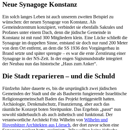
Neue Synagoge Konstanz
Ein solch langes Leben ist auch unserem zweiten Beispiel zu
wünschen: der neuen Synagoge von Konstanz. Als
Gemeindezentrum konzipiert, verbindet sie ebenfalls Sakrales und
Profanes unter einem Dach, denn die jüdische Gemeinde in
Konstanz ist mit rund 300 Mitgliedern klein. Eine Lücke schließt die
Synagoge im doppelten Sinne, entstand sie doch nur rund 200 Meter
von dem Ort entfernt, an dem die SS 1936 den Vorgängerbau in
Brand setzte und später sprengte – es war die erste Zerstörung einer
Synagoge in der NS-Zeit. In der engen Sigismundstraße integriert
der Neubau nun das historische „Haus zum Anker“.
Die Stadt reparieren – und die Schuld
Fünfzehn Jahre dauerte es, bis die ursprünglich zwei jüdischen
Gemeinden der Stadt und die als Bauherrin fungierende Israelitische
Religionsgemeinschaft Baden das Projekt fertiggestellt hatten.
Archäologie, Denkmalschutz, Finanzierung, aber auch das
räumliche Konzept boten Streitpunkte. Das Ergebnis „passt“ nun
sowohl städtebaulich als auch ästhetisch und funktional. Der
verantwortliche Architekt Fritz Wilhelm von
Wilhelm und
Hovenbitzer Architekten aus Lörrach
, der dort zuvor schon eine