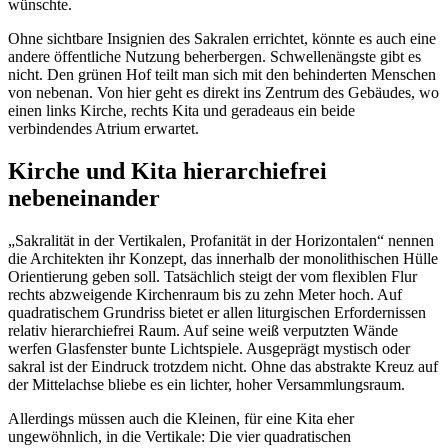
wünschte.
Ohne sichtbare Insignien des Sakralen errichtet, könnte es auch eine
andere öffentliche Nutzung beherbergen. Schwellenängste gibt es
nicht. Den grünen Hof teilt man sich mit den behinderten Menschen
von nebenan. Von hier geht es direkt ins Zentrum des Gebäudes, wo
einen links Kirche, rechts Kita und geradeaus ein beide
verbindendes Atrium erwartet.
Kirche und Kita hierarchiefrei
nebeneinander
„Sakralität in der Vertikalen, Profanität in der Horizontalen“ nennen
die Architekten ihr Konzept, das innerhalb der monolithischen Hülle
Orientierung geben soll. Tatsächlich steigt der vom flexiblen Flur
rechts abzweigende Kirchenraum bis zu zehn Meter hoch. Auf
quadratischem Grundriss bietet er allen liturgischen Erfordernissen
relativ hierarchiefrei Raum. Auf seine weiß verputzten Wände
werfen Glasfenster bunte Lichtspiele. Ausgeprägt mystisch oder
sakral ist der Eindruck trotzdem nicht. Ohne das abstrakte Kreuz auf
der Mittelachse bliebe es ein lichter, hoher Versammlungsraum.
Allerdings müssen auch die Kleinen, für eine Kita eher
ungewöhnlich, in die Vertikale: Die vier quadratischen