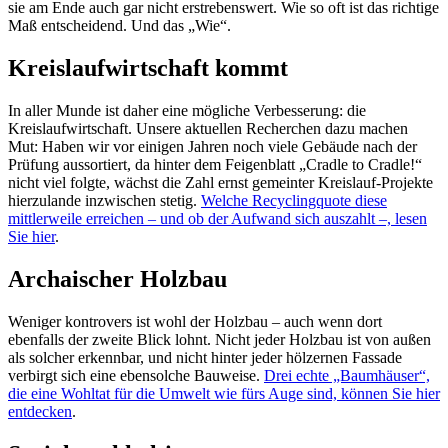
sie am Ende auch gar nicht erstrebenswert. Wie so oft ist das richtige
Maß entscheidend. Und das „Wie“.
Kreislaufwirtschaft kommt
In aller Munde ist daher eine mögliche Verbesserung: die
Kreislaufwirtschaft. Unsere aktuellen Recherchen dazu machen
Mut: Haben wir vor einigen Jahren noch viele Gebäude nach der
Prüfung aussortiert, da hinter dem Feigenblatt „Cradle to Cradle!“
nicht viel folgte, wächst die Zahl ernst gemeinter Kreislauf-Projekte
hierzulande inzwischen stetig.
Welche Recycling­quote diese
mittlerweile erreichen – und ob der Aufwand sich auszahlt –, lesen
Sie hier
.
Archaischer Holzbau
Weniger kontrovers ist wohl der Holzbau – auch wenn dort
ebenfalls der zweite Blick lohnt. Nicht jeder Holz­bau ist von außen
als solcher erkennbar, und nicht hinter jeder hölzernen Fassade
verbirgt sich eine ebensolche Bauweise.
Drei echte „Baumhäuser“,
die eine Wohltat für die Umwelt wie fürs Auge sind, können Sie hier
entdecken
.