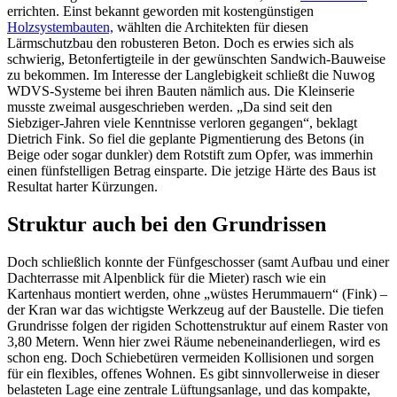
errichten. Einst bekannt geworden mit kostengünstigen
Holzsystembauten,
wählten die Architekten für diesen
Lärmschutzbau den robusteren Beton. Doch es erwies sich als
schwierig, Betonfertigteile in der gewünschten Sandwich-Bauweise
zu bekommen. Im Interesse der Langlebigkeit schließt die Nuwog
WDVS-Systeme bei ihren Bauten nämlich aus. Die Kleinserie
musste zweimal ausgeschrieben werden. „Da sind seit den
Siebziger-Jahren viele Kenntnisse verloren gegangen“, beklagt
Dietrich Fink. So fiel die geplante Pigmentierung des Betons (in
Beige oder sogar dunkler) dem Rotstift zum Opfer, was immerhin
einen fünfstelligen Betrag einsparte. Die jetzige Härte des Baus ist
Resultat harter Kürzungen.
Struktur auch bei den Grundrissen
Doch schließlich konnte der Fünfgeschosser (samt Aufbau und einer
Dachterrasse mit Alpenblick für die Mieter) rasch wie ein
Kartenhaus montiert werden, ohne „wüstes Herummauern“ (Fink) –
der Kran war das wichtigste Werkzeug auf der Baustelle. Die tiefen
Grundrisse folgen der rigiden Schottenstruktur auf einem Raster von
3,80 Metern. Wenn hier zwei Räume nebeneinanderliegen, wird es
schon eng. Doch Schiebetüren vermeiden Kollisionen und sorgen
für ein flexibles, offenes Wohnen. Es gibt sinnvollerweise in dieser
belasteten Lage eine zentrale Lüftungsanlage, und das kompakte,