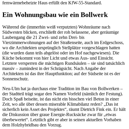
fernwärmebeheizte Haus erfüllt den KfW-55-Standard.
Ein Wohnungsbau wie ein Bollwerk
Während die (immerhin weiß verputzten) Wohnräume nach
Südwesten blicken, erschließt der roh belassene, aber geräumige
Laubengang die 21 Zwei- und zehn Drei- bis
Vierzimmerwohnungen auf der Straßenseite, auch im Erdgeschoss,
wo die Architekten ursprünglich Stellplätze vorgeschlagen hatten
(die wurden dann teils abgelöst oder im Hof nachgewiesen). Die
Küche bekommt von hier Licht und etwas Aus- und Einsicht.
Letztere versperren die mächtigen Rundsäulen – sie sind tatsächlich
massiv – zumindest in der Schrägsicht. Nach Angabe der
Architekten ist das ihre Hauptfunktion; auf der Südseite ist es der
Sonnenschutz.
Neu-Ulm hat ja durchaus eine Tradition im Bau von Bollwerken –
der Stadtteil trägt sogar den Namen Vorfeld (nämlich der Festung).
Doch Spaß beiseite, ist das nicht ein bisschen viel Beton in einer
Zeit, wo alle über dessen miserable Klimabilanz reden? „Das ist
sicherlich kein Asset des Projektes“, räumt Dietrich Fink ein. Er hält
die Diskussion über graue Energie-Rucksäcke zwar für „etwas
überbewertet“. Letztlich gibt er aber in seinen aktuellen Vorhaben
dem Holzhybridbau den Vorzug.