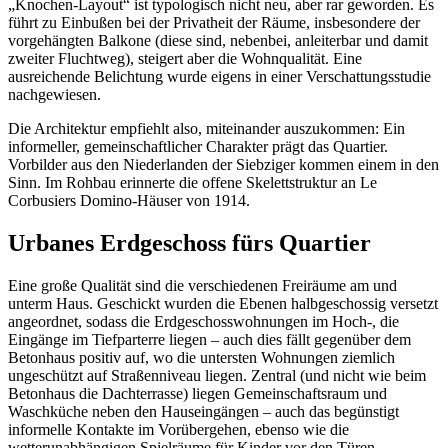
„Knochen-Layout“ ist typologisch nicht neu, aber rar geworden. Es
führt zu Einbußen bei der Privatheit der Räume, insbesondere der
vorgehängten Balkone (diese sind, nebenbei, anleiterbar und damit
zweiter Fluchtweg), steigert aber die Wohnqualität. Eine
ausreichende Belichtung wurde eigens in einer Verschattungsstudie
nachgewiesen.
Die Architektur empfiehlt also, miteinander auszukommen: Ein
informeller, gemeinschaftlicher Charakter prägt das Quartier.
Vorbilder aus den Niederlanden der Siebziger kommen einem in den
Sinn. Im Rohbau erinnerte die offene Skelettstruktur an Le
Corbusiers Domino-Häuser von 1914.
Urbanes Erdgeschoss fürs Quartier
Eine große Qualität sind die verschiedenen Freiräume am und
unterm Haus. Geschickt wurden die Ebenen halbgeschossig versetzt
angeordnet, sodass die Erdgeschosswohnungen im Hoch-, die
Eingänge im Tiefparterre liegen – auch dies fällt gegenüber dem
Betonhaus positiv auf, wo die untersten Wohnungen ziemlich
ungeschützt auf Straßen­niveau liegen. Zentral (und nicht wie beim
Betonhaus die Dachterrasse) liegen Gemeinschaftsraum und
Waschküche neben den Hauseingängen – auch das begünstigt
informelle Kontakte im Vorübergehen, ebenso wie die
wetterunabhängigen Spielräume für Kinder vor den Türen.