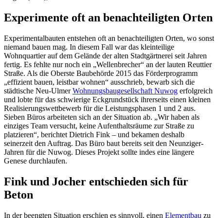
Experimente oft an benachteiligten Orten
Experimentalbauten entstehen oft an benachteiligten Orten, wo sonst
niemand bauen mag. In diesem Fall war das kleinteilige
Wohnquartier auf dem Gelände der alten Stadtgärtnerei seit Jahren
fertig. Es fehlte nur noch ein „Wellenbrecher“ an der lauten Reuttier
Straße. Als die Oberste Baubehörde 2015 das Förderprogramm
„effizient bauen, leistbar wohnen“ ausschrieb, bewarb sich die
städtische Neu-Ulmer
Wohnungsbaugesellschaft Nuwog
erfolgreich
und lobte für das schwierige Eckgrundstück ihrerseits einen kleinen
Realisierungswettbewerb für die Leistungsphasen 1 und 2 aus.
Sieben Büros arbeiteten sich an der Situation ab. „Wir haben als
einziges Team versucht, keine Aufenthaltsräume zur Straße zu
platzieren“, berichtet Dietrich Fink – und bekamen deshalb
seinerzeit den Auftrag. Das Büro baut bereits seit den Neunziger-
Jahren für die Nuwog. Dieses Projekt sollte indes eine längere
Genese durchlaufen.
Fink und Jocher entschieden sich für
Beton
In der beengten Situation erschien es sinnvoll, einen
Elementbau
zu