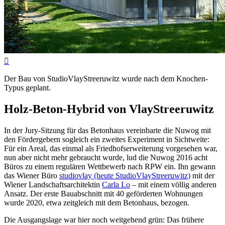

Der Bau von StudioVlayStreeruwitz wurde nach dem Knochen-
Typus geplant.
Holz-Beton-Hybrid von VlayStreeruwitz
In der Jury-Sitzung für das Betonhaus vereinbarte die Nuwog mit
den Fördergebern sogleich ein zweites Experiment in Sichtweite:
Für ein Areal, das einmal als Friedhofserweiterung vorgesehen war,
nun aber nicht mehr gebraucht wurde, lud die Nuwog 2016 acht
Büros zu einem regulären Wettbewerb nach RPW ein. Ihn gewann
das Wiener Büro
studiovlay (heute StudioVlayStreeruwitz)
mit der
Wiener Landschaftsarchitektin
Carla Lo
– mit einem völlig anderen
Ansatz. Der erste Bauabschnitt mit 40 geförderten Wohnungen
wurde 2020, etwa zeitgleich mit dem Betonhaus, bezogen.
Die Ausgangslage war hier noch weitgehend grün: Das frühere