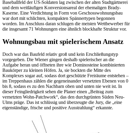
Baseballfeld der US-Soldaten lag zwischen der alten Stadtgärtnerei
und dem weitläufigen Konversionsareal der ehemaligen Brady-
Kaserne. Eine Verdichtung in Form von Geschosswohnungsbau
war dort mit schlichten, kompakten Spännertypen begonnen
worden. Im Anschluss daran schlugen die meisten Wettbewerber für
die insgesamt 71 Wohnungen eine ähnlich blockhafte Struktur vor.
Wohnungsbau mit spielerischem Ansatz
Doch war das Baufeld relativ groß und kein Erschließungstyp
vorgegeben. Die Wiener gingen deshalb spielerischer an die
Aufgabe heran und öffneten ihre wie Dominosteine kombinierten
Baukörper zu kleinen Höfen. Ja, sie bockten die Mitte des
Komplexes sogar auf, sodass dort geschützte Freiräume entstehen –
im Treppenhaus zählen die gegeneinander versetzten Ebenen von 0
bis 8, sodass es zu den Nachbarn oben und unten nie weit ist. In
dieser Feingliedrigkeit sehen die Planer einen „Beitrag zum
vernetzten Wohn-Patchwork“, das den durchgrünten Süden Neu-
Ulms präge. Das ist schlüssig und überzeugte die Jury, die „eine
eigenständige, frische und positive Ausstrahlung“ erkannte.