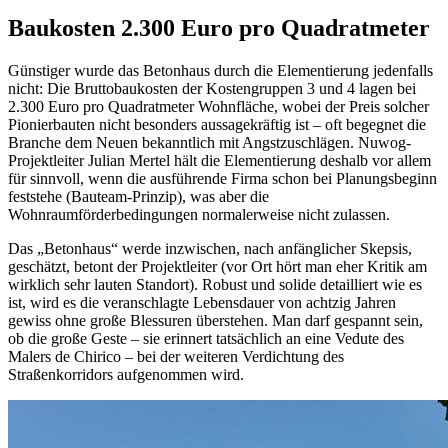
Baukosten 2.300 Euro pro Quadratmeter
Günstiger wurde das Betonhaus durch die Elementierung jedenfalls
nicht: Die Bruttobaukosten der Kostengruppen 3 und 4 lagen bei
2.300 Euro pro Quadratmeter Wohnfläche, wobei der Preis solcher
Pionierbauten nicht besonders aussagekräftig ist – oft begegnet die
Branche dem Neuen bekanntlich mit Angstzuschlägen. Nuwog-
Projektleiter Julian Mertel hält die Elementierung deshalb vor allem
für sinnvoll, wenn die ausführende Firma schon bei Planungsbeginn
feststehe (Bauteam-Prinzip), was aber die
Wohnraumförderbedingungen normalerweise nicht zulassen.
Das „Betonhaus“ werde inzwischen, nach anfänglicher Skepsis,
geschätzt, betont der Projektleiter (vor Ort hört man eher Kritik am
wirklich sehr lauten Standort). Robust und solide detailliert wie es
ist, wird es die veranschlagte Lebensdauer von achtzig Jahren
gewiss ohne große Blessuren überstehen. Man darf gespannt sein,
ob die große Geste – sie erinnert tatsächlich an eine Vedute des
Malers de Chirico – bei der weiteren Verdichtung des
Straßenkorridors aufgenommen wird.