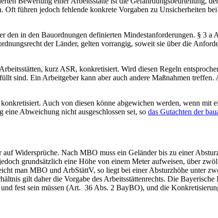
ierten Bewertung einer Arbeitsstätte ist die Gefährdungsbeurteilung, de
 Oft führen jedoch fehlende konkrete Vorgaben zu Unsicherheiten bei 
er den in den Bauordnungen definierten Mindestanforderungen. § 3 a Ab
dnungsrecht der Länder, gelten vorrangig, soweit sie über die Anford
Arbeitsstätten, kurz ASR, konkretisiert. Wird diesen Regeln entsproch
rfüllt sind. Ein Arbeitgeber kann aber auch andere Maßnahmen treffen. 
onkretisiert. Auch von diesen könne abgewichen werden, wenn mit ei
 eine Abweichung nicht ausgeschlossen sei, so
das Gutachten der bau
 auf Widersprüche. Nach MBO muss ein Geländer bis zu einer Absturz
edoch grundsätzlich eine Höhe von einem Meter aufweisen, über zwölf
icht man MBO und ArbStättV, so liegt bei einer Absturzhöhe unter zwö
ltnis gilt daher die Vorgabe des Arbeitsstättenrechts. Die Bayerische
ch und fest sein müssen (Art. 36 Abs. 2 BayBO), und die Konkretisie