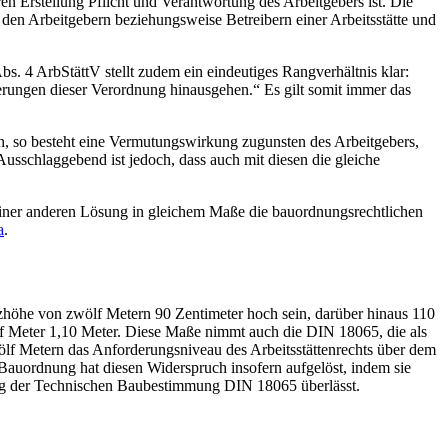
ren Erstellung Pflicht und Verantwortung des Arbeitgebers ist. Die
den Arbeitgebern beziehungsweise Betreibern einer Arbeitsstätte und
s. 4 ArbStättV stellt zudem ein eindeutiges Rangverhältnis klar:
erungen dieser Verordnung hinausgehen.“ Es gilt somit immer das
en, so besteht eine Vermutungswirkung zugunsten des Arbeitgebers,
Ausschlaggebend ist jedoch, dass auch mit diesen die gleiche
ner anderen Lösung in gleichem Maße die bauordnungsrechtlichen
a
.
höhe von zwölf Metern 90 Zentimeter hoch sein, darüber hinaus 110
 Meter 1,10 Meter. Diese Maße nimmt auch die DIN 18065, die als
lf Metern das Anforderungsniveau des Arbeitsstättenrechts über dem
 Bauordnung hat diesen Widerspruch insofern aufgelöst, indem sie
rung der Technischen Baubestimmung DIN 18065 überlässt.