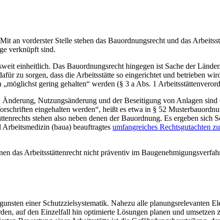
. Mit an vorderster Stelle stehen das Bauordnungsrecht und das Arbeitss
ge verknüpft sind.
sweit einheitlich. Das Bauordnungsrecht hingegen ist Sache der Länder. 
dafür zu sorgen, dass die Arbeitsstätte so eingerichtet und betrieben w
„möglichst gering gehalten“ werden (§ 3 a Abs. 1 Arbeitsstättenveror
ng, Änderung, Nutzungsänderung und der Beseitigung von Anlagen sind
en Vorschriften eingehalten werden“, heißt es etwa in § 52 Musterbauo
ättenrechts stehen also neben denen der Bauordnung. Es ergeben sich S
 Arbeitsmedizin (baua) beauftragtes
umfangreiches Rechtsgutachten z
nen das Arbeitsstättenrecht nicht präventiv im Baugenehmigungsverfah
nsten einer Schutzzielsystematik. Nahezu alle planungsrelevanten Elem
erden, auf den Einzelfall hin optimierte Lösungen planen und umsetze