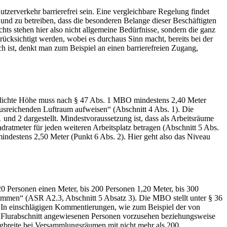
erverkehr barrierefrei sein. Eine vergleichbare Regelung findet
n und zu betreiben, dass die besonderen Belange dieser Beschäftigten
hts stehen hier also nicht allgemeine Bedürfnisse, sondern die ganz
ücksichtigt werden, wobei es durchaus Sinn macht, bereits bei der
 ist, denkt man zum Beispiel an einen barrierefreien Zugang,
e lichte Höhe muss nach § 47 Abs. 1 MBO mindestens 2,40 Meter
usreichenden Luftraum aufweisen“ (Abschnitt 4 Abs. 1). Die
nd 2 dargestellt. Mindestvoraussetzung ist, dass als Arbeitsräume
ratmeter für jeden weiteren Arbeitsplatz betragen (Abschnitt 5 Abs.
mindestens 2,50 Meter (Punkt 6 Abs. 2). Hier geht also das Niveau
0 Personen einen Meter, bis 200 Personen 1,20 Meter, bis 300
stimmen“ (ASR A2.3, Abschnitt 5 Absatz 3). Die MBO stellt unter § 36
en. In einschlägigen Kommentierungen, wie zum Beispiel der von
n Flurabschnitt angewiesenen Personen vorzusehen beziehungsweise
breite bei Versammlungsräumen mit nicht mehr als 200