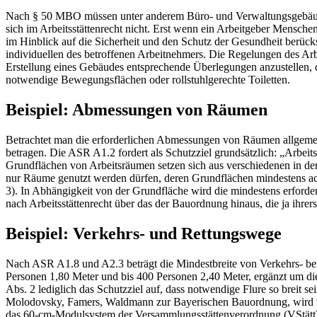
Nach § 50 MBO müssen unter anderem Büro- und Verwaltungsgebäude, d
sich im Arbeitsstättenrecht nicht. Erst wenn ein Arbeitgeber Menschen
im Hinblick auf die Sicherheit und den Schutz der Gesundheit berücksi
individuellen des betroffenen Arbeitnehmers. Die Regelungen des Arb
Erstellung eines Gebäudes entsprechende Überlegungen anzustellen, d
notwendige Bewegungsflächen oder rollstuhlgerechte Toiletten.
Beispiel: Abmessungen von Räumen
Betrachtet man die erforderlichen Abmessungen von Räumen allgeme
betragen. Die ASR A1.2 fordert als Schutzziel grundsätzlich: „Arbe
Grundflächen von Arbeitsräumen setzen sich aus verschiedenen in de
nur Räume genutzt werden dürfen, deren Grundflächen mindestens acht
3). In Abhängigkeit von der Grundfläche wird die mindestens erforder
nach Arbeitsstättenrecht über das der Bauordnung hinaus, die ja ihrer
Beispiel: Verkehrs- und Rettungswege
Nach ASR A1.8 und A2.3 beträgt die Mindestbreite von Verkehrs- bez
Personen 1,80 Meter und bis 400 Personen 2,40 Meter, ergänzt um die
Abs. 2 lediglich das Schutzziel auf, dass notwendige Flure so breit 
Molodovsky, Famers, Waldmann zur Bayerischen Bauordnung, wird vor
das 60-cm-Modulsystem der Versammlungsstättenverordnung (VStätt