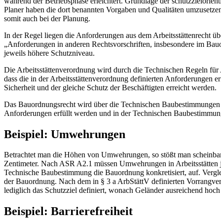
während der Betriebsphase erleichtert. Grundlage der schutzzielorient
Planer haben die dort benannten Vorgaben und Qualitäten umzusetzen.
somit auch bei der Planung.
In der Regel liegen die Anforderungen aus dem Arbeitsstättenrecht üb
„Anforderungen in anderen Rechtsvorschriften, insbesondere im Bauor
jeweils höhere Schutzniveau.
Die Arbeitsstättenverordnung wird durch die Technischen Regeln für 
dass die in der Arbeitsstättenverordnung definierten Anforderungen e
Sicherheit und der gleiche Schutz der Beschäftigten erreicht werden.
Das Bauordnungsrecht wird über die Technischen Baubestimmungen k
Anforderungen erfüllt werden und in der Technischen Baubestimmung
Beispiel: Umwehrungen
Betrachtet man die Höhen von Umwehrungen, so stößt man scheinbar
Zentimeter. Nach ASR A2.1 müssen Umwehrungen in Arbeitsstätten j
Technische Baubestimmung die Bauordnung konkretisiert, auf. Vergle
der Bauordnung. Nach dem in § 3 a ArbStättV definierten Vorrangverhä
lediglich das Schutzziel definiert, wonach Geländer ausreichend ho
Beispiel: Barrierefreiheit