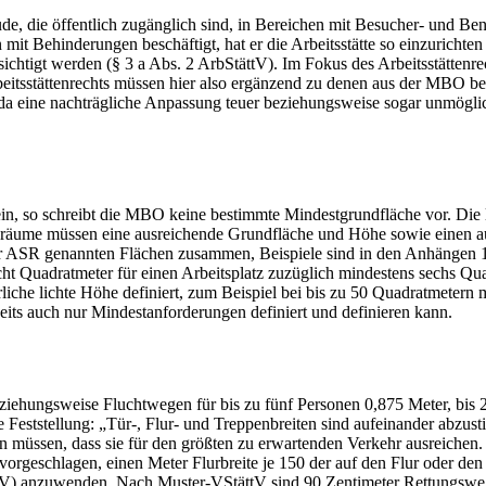
ie öffentlich zugänglich sind, in Bereichen mit Besucher- und Benutz
 mit Behinderungen beschäftigt, hat er die Arbeitsstätte so einzurichte
chtigt werden (§ 3 a Abs. 2 ArbStättV). Im Fokus des Arbeitsstättenrec
eitsstättenrechts müssen hier also ergänzend zu denen aus der MBO ber
a eine nachträgliche Anpassung teuer beziehungsweise sogar unmöglich
in, so schreibt die MBO keine bestimmte Mindestgrundfläche vor. Di
itsräume müssen eine ausreichende Grundfläche und Höhe sowie einen a
r ASR genannten Flächen zusammen, Beispiele sind in den Anhängen 1 u
 Quadratmeter für einen Arbeitsplatz zuzüglich mindestens sechs Quad
liche lichte Höhe definiert, zum Beispiel bei bis zu 50 Quadratmetern 
seits auch nur Mindestanforderungen definiert und definieren kann.
iehungsweise Fluchtwegen für bis zu fünf Personen 0,875 Meter, bis 2
 Feststellung: „Tür-, Flur- und Treppenbreiten sind aufeinander abzu
sein müssen, dass sie für den größten zu erwartenden Verkehr ausreich
geschlagen, einen Meter Flurbreite je 150 der auf den Flur oder de
V) anzuwenden. Nach Muster-VStättV sind 90 Zentimeter Rettungsweg