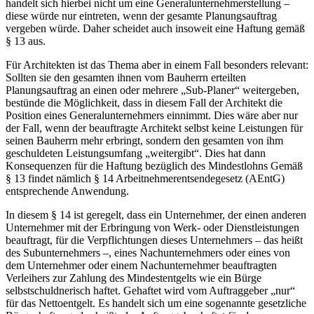
handelt sich hierbei nicht um eine Generalunternehmerstellung –
diese würde nur eintreten, wenn der gesamte Planungsauftrag
vergeben würde. Daher scheidet auch insoweit eine Haftung gemäß
§ 13 aus.
Für Architekten ist das Thema aber in einem Fall besonders relevant:
Sollten sie den gesamten ihnen vom Bauherrn erteilten
Planungsauftrag an einen oder mehrere „Sub-Planer“ weitergeben,
bestünde die Möglichkeit, dass in diesem Fall der Architekt die
Position eines Generalunternehmers einnimmt. Dies wäre aber nur
der Fall, wenn der beauftragte Architekt selbst keine Leistungen für
seinen Bauherrn mehr erbringt, sondern den gesamten von ihm
geschuldeten Leistungsumfang „weitergibt“. Dies hat dann
Konsequenzen für die Haftung bezüglich des Mindestlohns Gemäß
§ 13 findet nämlich § 14 Arbeitnehmerentsendegesetz (AEntG)
entsprechende Anwendung.
In diesem § 14 ist geregelt, dass ein Unternehmer, der einen anderen
Unternehmer mit der Erbringung von Werk- oder Dienstleistungen
beauftragt, für die Verpflichtungen dieses Unternehmers – das heißt
des Subunternehmers –, eines Nachunternehmers oder eines von
dem Unternehmer oder einem Nachunternehmer beauftragten
Verleihers zur Zahlung des Mindestentgelts wie ein Bürge
selbstschuldnerisch haftet. Gehaftet wird vom Auftraggeber „nur“
für das Nettoentgelt. Es handelt sich um eine sogenannte gesetzliche