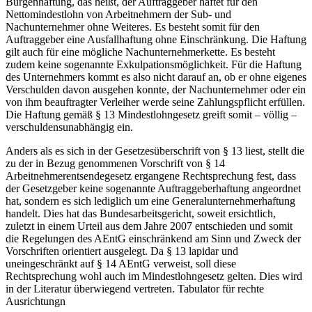
Bürgenhaftung, das heißt, der Auftraggeber haftet für den
Nettomindestlohn von Arbeitnehmern der Sub- und
Nachunternehmer ohne Weiteres. Es besteht somit für den
Auftraggeber eine Ausfallhaftung ohne Einschränkung. Die Haftung
gilt auch für eine mögliche Nachunternehmerkette. Es besteht
zudem keine sogenannte Exkulpationsmöglichkeit. Für die Haftung
des Unternehmers kommt es also nicht darauf an, ob er ohne eigenes
Verschulden davon ausgehen konnte, der Nachunternehmer oder ein
von ihm beauftragter Verleiher werde seine Zahlungspflicht erfüllen.
Die Haftung gemäß § 13 Mindestlohngesetz greift somit – völlig –
verschuldensunabhängig ein.
Anders als es sich in der Gesetzesüberschrift von § 13 liest, stellt die
zu der in Bezug genommenen Vorschrift von § 14
Arbeitnehmerentsendegesetz ergangene Rechtsprechung fest, dass
der Gesetzgeber keine sogenannte Auftraggeberhaftung angeordnet
hat, sondern es sich lediglich um eine Generalunternehmerhaftung
handelt. Dies hat das Bundesarbeitsgericht, soweit ersichtlich,
zuletzt in einem Urteil aus dem Jahre 2007 entschieden und somit
die Regelungen des AEntG einschränkend am Sinn und Zweck der
Vorschriften orientiert ausgelegt. Da § 13 lapidar und
uneingeschränkt auf § 14 AEntG verweist, soll diese
Rechtsprechung wohl auch im Mindestlohngesetz gelten. Dies wird
in der Literatur überwiegend vertreten. Tabulator für rechte
Ausrichtungn