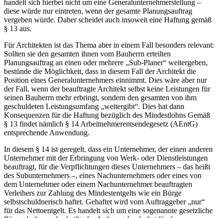
handelt sich hierbei nicht um eine Generalunternehmerstellung –
diese würde nur eintreten, wenn der gesamte Planungsauftrag
vergeben würde. Daher scheidet auch insoweit eine Haftung gemäß
§ 13 aus.
Für Architekten ist das Thema aber in einem Fall besonders relevant:
Sollten sie den gesamten ihnen vom Bauherrn erteilten
Planungsauftrag an einen oder mehrere „Sub-Planer“ weitergeben,
bestünde die Möglichkeit, dass in diesem Fall der Architekt die
Position eines Generalunternehmers einnimmt. Dies wäre aber nur
der Fall, wenn der beauftragte Architekt selbst keine Leistungen für
seinen Bauherrn mehr erbringt, sondern den gesamten von ihm
geschuldeten Leistungsumfang „weitergibt“. Dies hat dann
Konsequenzen für die Haftung bezüglich des Mindestlohns Gemäß
§ 13 findet nämlich § 14 Arbeitnehmerentsendegesetz (AEntG)
entsprechende Anwendung.
In diesem § 14 ist geregelt, dass ein Unternehmer, der einen anderen
Unternehmer mit der Erbringung von Werk- oder Dienstleistungen
beauftragt, für die Verpflichtungen dieses Unternehmers – das heißt
des Subunternehmers –, eines Nachunternehmers oder eines von
dem Unternehmer oder einem Nachunternehmer beauftragten
Verleihers zur Zahlung des Mindestentgelts wie ein Bürge
selbstschuldnerisch haftet. Gehaftet wird vom Auftraggeber „nur“
für das Nettoentgelt. Es handelt sich um eine sogenannte gesetzliche