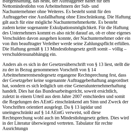
Bürgenhaftung, das heißt, der Auftraggeber haftet für den
Nettomindestlohn von Arbeitnehmern der Sub- und
Nachunternehmer ohne Weiteres. Es besteht somit für den
Auftraggeber eine Ausfallhaftung ohne Einschränkung. Die Haftung
gilt auch für eine mögliche Nachunternehmerkette. Es besteht
zudem keine sogenannte Exkulpationsmöglichkeit. Für die Haftung
des Unternehmers kommt es also nicht darauf an, ob er ohne eigenes
Verschulden davon ausgehen konnte, der Nachunternehmer oder ein
von ihm beauftragter Verleiher werde seine Zahlungspflicht erfüllen.
Die Haftung gemäß § 13 Mindestlohngesetz greift somit – völlig –
verschuldensunabhängig ein.
Anders als es sich in der Gesetzesüberschrift von § 13 liest, stellt die
zu der in Bezug genommenen Vorschrift von § 14
Arbeitnehmerentsendegesetz ergangene Rechtsprechung fest, dass
der Gesetzgeber keine sogenannte Auftraggeberhaftung angeordnet
hat, sondern es sich lediglich um eine Generalunternehmerhaftung
handelt. Dies hat das Bundesarbeitsgericht, soweit ersichtlich,
zuletzt in einem Urteil aus dem Jahre 2007 entschieden und somit
die Regelungen des AEntG einschränkend am Sinn und Zweck der
Vorschriften orientiert ausgelegt. Da § 13 lapidar und
uneingeschränkt auf § 14 AEntG verweist, soll diese
Rechtsprechung wohl auch im Mindestlohngesetz gelten. Dies wird
in der Literatur überwiegend vertreten. Tabulator für rechte
Ausrichtungn